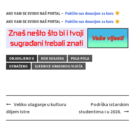
AKO VAM SE SVIDIO NAŠ PORTAL –
Podržite nas donacijom za kavu
AKO VAM SE SVIDIO NAŠ PORTAL –
Podržite nas donacijom za kavu
OBJAVLJENO U
KOD SUSJEDA
PULA-POLA
OZNAČENO
SJEDNICE GRADSKOG VIJEĆA
Navigacija
Veliko ulaganje u kulturu
Podrška istarskim
objava
diljem Istre
studentima i u 2026.