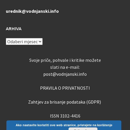
urednik@vodnjanski.info
ARHIVA
ARHIVA
Svoje priče, pohvale i kritike možete
slati na e-mail:
post@vodnjanski.info
PRAVILA O PRIVATNOSTI
Zahtjev za brisanje podataka (GDPR)
ISSN 3102-4416
Ako nastavite koristiti ove web stranice, pristajete na korištenje