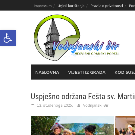
Skoči
Impressum
Uvjeti korištenja
Pravila o privatnosti
Pod
do
sadržaja
Open toolbar
NASLOVNA
VIJESTI IZ GRADA
KOD SUS
Uspješno održana Fešta sv. Marti
12. studenoga 2025.
Vodnjanski Đir