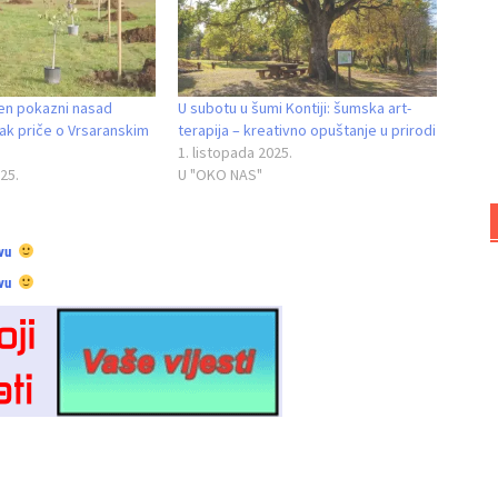
en pokazni nasad
U subotu u šumi Kontiji: šumska art-
vak priče o Vrsaranskim
terapija – kreativno opuštanje u prirodi
1. listopada 2025.
25.
U "OKO NAS"
vu
vu