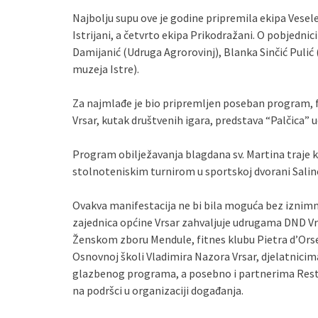
Najbolju supu ove je godine pripremila ekipa Vesele
Istrijani, a četvrto ekipa Prikodražani. O pobjednic
Damijanić (Udruga Agrorovinj), Blanka Sinčić Pulić 
muzeja Istre).
Za najmlađe je bio pripremljen poseban program, f
Vrsar, kutak društvenih igara, predstava “Palčica” ud
Program obilježavanja blagdana sv. Martina traje 
stolnoteniskim turnirom u sportskoj dvorani Saline
Ovakva manifestacija ne bi bila moguća bez iznimno
zajednica općine Vrsar zahvaljuje udrugama DND Vrs
Ženskom zboru Mendule, fitnes klubu Pietra d’Orsera
Osnovnoj školi Vladimira Nazora Vrsar, djelatnicim
glazbenog programa, a posebno i partnerima Resto
na podršci u organizaciji događanja.