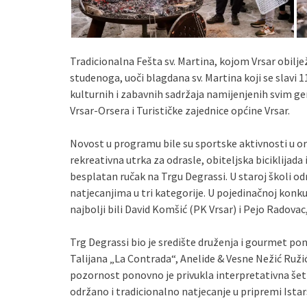
Tradicionalna Fešta sv. Martina, kojom Vrsar obilje
studenoga, uoči blagdana sv. Martina koji se slavi 1
kulturnih i zabavnih sadržaja namijenjenih svim gen
Vrsar-Orsera i Turističke zajednice općine Vrsar.
Novost u programu bile su sportske aktivnosti u org
rekreativna utrka za odrasle, obiteljska biciklijada 
besplatan ručak na Trgu Degrassi. U staroj školi održ
natjecanjima u tri kategorije. U pojedinačnoj konk
najbolji bili David Komšić (PK Vrsar) i Pejo Radovac
Trg Degrassi bio je središte druženja i gourmet p
Talijana „La Contrada“, Anelide & Vesne Nežić Ruži
pozornost ponovno je privukla interpretativna šet
održano i tradicionalno natjecanje u pripremi Istar