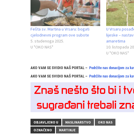
Fešta sv. Martina u Vrsaru: bogati
U Vrsaru posađ
cjelodnevni program ove subote
lijeske – nasta
5. studenoga 2025.
amaretima
U "OKO NAS"
10. listopada 20
U "OKO NAS"
AKO VAM SE SVIDIO NAŠ PORTAL –
Podržite nas donacijom za ka
AKO VAM SE SVIDIO NAŠ PORTAL –
Podržite nas donacijom za ka
OBJAVLJENO U
MASLINARSTVO
OKO NAS
OZNAČENO
MARTINJE