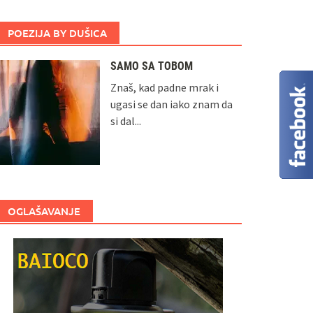
POEZIJA BY DUŠICA
SAMO SA TOBOM
Znaš, kad padne mrak i
ugasi se dan iako znam da
si dal...
OGLAŠAVANJE