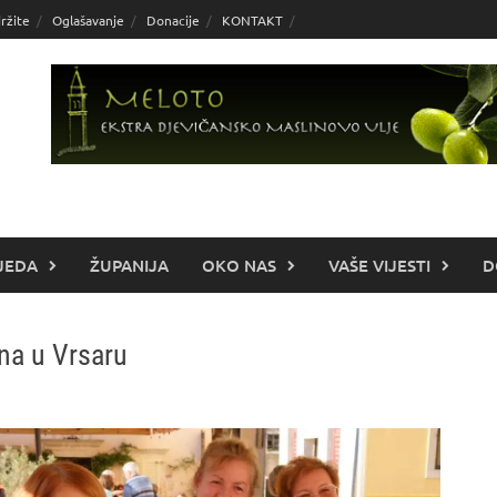
ržite
Oglašavanje
Donacije
KONTAKT
JEDA
ŽUPANIJA
OKO NAS
VAŠE VIJESTI
D
na u Vrsaru