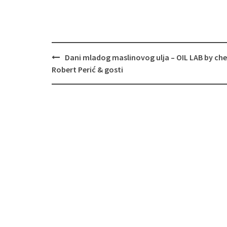
Navigacija
Dani mladog maslinovog ulja – OIL LAB by che
objava
Robert Perić & gosti