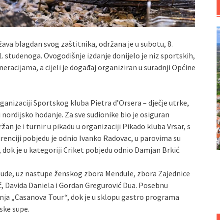
žava blagdan svog zaštitnika, održana je u subotu, 8.
1. studenoga. Ovogodišnje izdanje donijelo je niz sportskih,
eracijama, a cijeli je događaj organiziran u suradnji Općine
anizaciji Sportskog kluba Pietra d’Orsera – dječje utrke,
i nordijsko hodanje. Za sve sudionike bio je osiguran
an je i turnir u pikadu u organizaciji Pikado kluba Vrsar, s
urenciji pobjedu je odnio Ivanko Radovac, u parovima su
, dok je u kategoriji Criket pobjedu odnio Damjan Brkić.
onude, uz nastupe ženskog zbora Mendule, zbora Zajednice
ć, Davida Daniela i Gordan Gregurović Dua. Posebnu
nja „Casanova Tour“, dok je u sklopu gastro programa
ske supe.