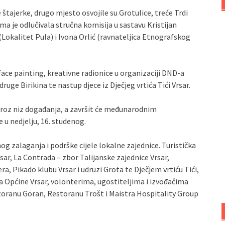
 štajerke, drugo mjesto osvojile su Grotulice, treće Trdi
ima je odlučivala stručna komisija u sastavu Kristijan
(Lokalitet Pula) i Ivona Orlić (ravnateljica Etnografskog
ace painting, kreativne radionice u organizaciji DND-a
ruge Birikina te nastup djece iz Dječjeg vrtića Tići Vrsar.
kroz niz događanja, a završit će međunarodnim
 u nedjelju, 16. studenog.
g zalaganja i podrške cijele lokalne zajednice. Turistička
ar, La Contrada – zbor Talijanske zajednice Vrsar,
, Pikado klubu Vrsar i udruzi Grota te Dječjem vrtiću Tići,
a Općine Vrsar, volonterima, ugostiteljima i izvođačima
ranu Goran, Restoranu Trošt i Maistra Hospitality Group