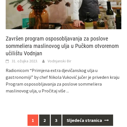
Završen program osposobljavanja za poslove
sommeliera maslinovog ulja u Pučkom otvorenom
učilištu Vodnjan
31. ožujka 2023.
Vodnjanski Đir
Radionicom “Primjena extra djevičanskog ulja u
gastronomiji” by chef Nikola Vuković jučer je priveden kraju
Program osposobljavanja za poslove sommeliera
maslinovog ulja, u
Pročitaj više ...
Navigacija
1
2
3
Sljedeća stranica
za