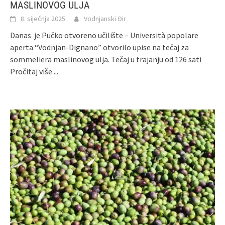
MASLINOVOG ULJA
8. siječnja 2025.
Vodnjanski Đir
Danas je Pučko otvoreno učilište – Università popolare
aperta “Vodnjan-Dignano” otvorilo upise na tečaj za
sommeliera maslinovog ulja. Tečaj u trajanju od 126 sati
Pročitaj više ...