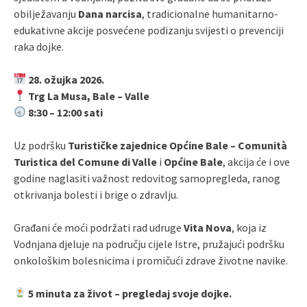
obilježavanju
Dana narcisa
, tradicionalne humanitarno-
edukativne akcije posvećene podizanju svijesti o prevenciji
raka dojke.
28. ožujka 2026.
Trg La Musa, Bale – Valle
8:30 – 12:00 sati
Uz podršku
Turističke zajednice Općine Bale – Comunità
Turistica del Comune di Valle
i
Općine Bale
, akcija će i ove
godine naglasiti važnost redovitog samopregleda, ranog
otkrivanja bolesti i brige o zdravlju.
Građani će moći podržati rad udruge
Vita Nova
, koja iz
Vodnjana djeluje na području cijele Istre, pružajući podršku
onkološkim bolesnicima i promičući zdrave životne navike.
5 minuta za život – pregledaj svoje dojke.