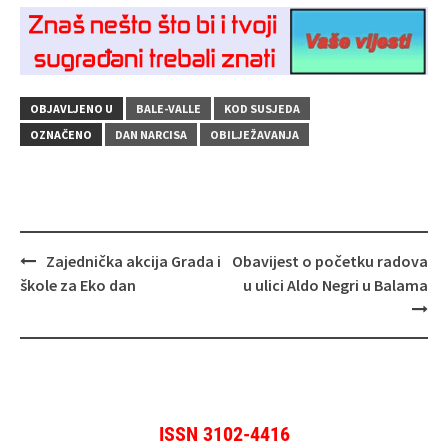
OBJAVLJENO U
BALE-VALLE
KOD SUSJEDA
OZNAČENO
DAN NARCISA
OBILJEŽAVANJA
Navigacija
Zajednička akcija Grada i
Obavijest o početku radova
objava
škole za Eko dan
u ulici Aldo Negri u Balama
ISSN 3102-4416