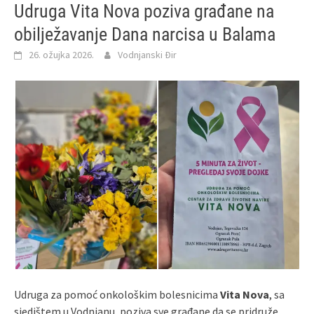
Udruga Vita Nova poziva građane na
obilježavanje Dana narcisa u Balama
26. ožujka 2026.
Vodnjanski Đir
Udruga za pomoć onkološkim bolesnicima
Vita Nova
, sa
sjedištem u Vodnjanu, poziva sve građane da se pridruže