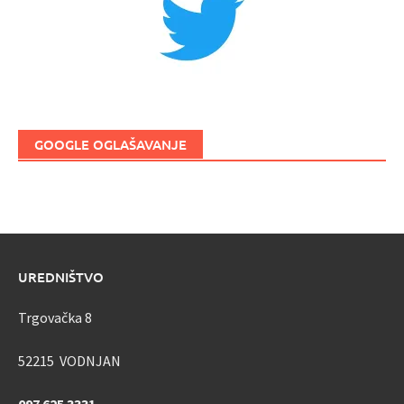
GOOGLE OGLAŠAVANJE
UREDNIŠTVO
Trgovačka 8
52215 VODNJAN