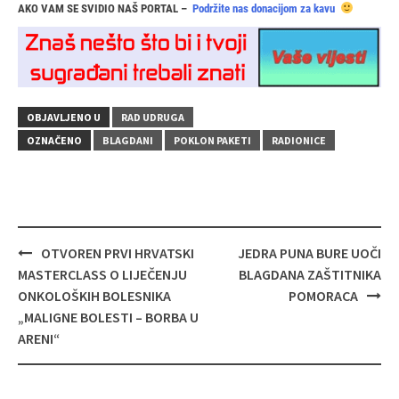
AKO VAM SE SVIDIO NAŠ PORTAL –
Podržite nas donacijom za kavu
OBJAVLJENO U
RAD UDRUGA
OZNAČENO
BLAGDANI
POKLON PAKETI
RADIONICE
Navigacija
OTVOREN PRVI HRVATSKI
JEDRA PUNA BURE UOČI
objava
MASTERCLASS O LIJEČENJU
BLAGDANA ZAŠTITNIKA
ONKOLOŠKIH BOLESNIKA
POMORACA
„MALIGNE BOLESTI – BORBA U
ARENI“