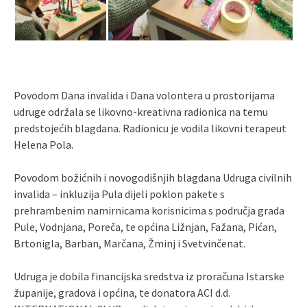
Povodom Dana invalida i Dana volontera u prostorijama
udruge održala se likovno-kreativna radionica na temu
predstojećih blagdana. Radionicu je vodila likovni terapeut
Helena Pola.
Povodom božićnih i novogodišnjih blagdana Udruga civilnih
invalida – inkluzija Pula dijeli poklon pakete s
prehrambenim namirnicama korisnicima s područja grada
Pule, Vodnjana, Poreča, te općina Ližnjan, Fažana, Pićan,
Brtonigla, Barban, Marčana, Žminj i Svetvinčenat.
Udruga je dobila financijska sredstva iz proračuna Istarske
županije, gradova i općina, te donatora ACI d.d.