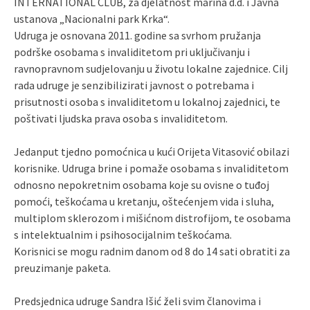
INTERNATIONAL CLUB, za djelatnost marina d.d. i Javna
ustanova „Nacionalni park Krka“.
Udruga je osnovana 2011. godine sa svrhom pružanja
podrške osobama s invaliditetom pri uključivanju i
ravnopravnom sudjelovanju u životu lokalne zajednice. Cilj
rada udruge je senzibilizirati javnost o potrebama i
prisutnosti osoba s invaliditetom u lokalnoj zajednici, te
poštivati ljudska prava osoba s invaliditetom.
Jedanput tjedno pomoćnica u kući Orijeta Vitasović obilazi
korisnike. Udruga brine i pomaže osobama s invaliditetom
odnosno nepokretnim osobama koje su ovisne o tuđoj
pomoći, teškoćama u kretanju, oštećenjem vida i sluha,
multiplom sklerozom i mišićnom distrofijom, te osobama
s intelektualnim i psihosocijalnim teškoćama.
Korisnici se mogu radnim danom od 8 do 14 sati obratiti za
preuzimanje paketa.
Predsjednica udruge Sandra Išić želi svim članovima i