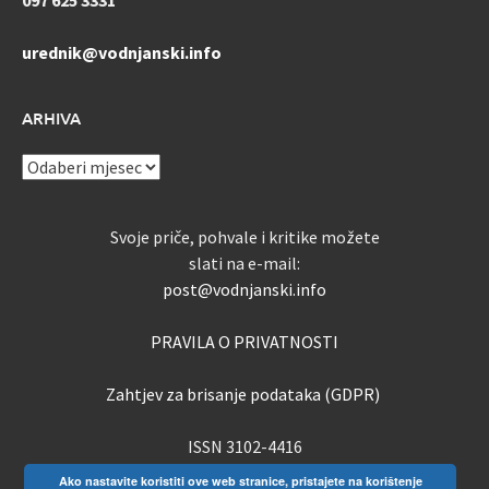
097 625 3331
urednik@vodnjanski.info
ARHIVA
ARHIVA
Svoje priče, pohvale i kritike možete
slati na e-mail:
post@vodnjanski.info
PRAVILA O PRIVATNOSTI
Zahtjev za brisanje podataka (GDPR)
ISSN 3102-4416
Ako nastavite koristiti ove web stranice, pristajete na korištenje