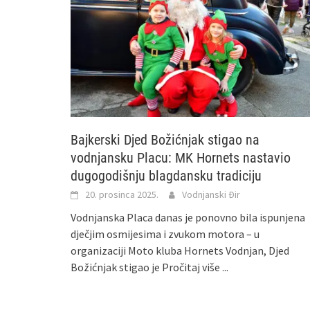
Bajkerski Djed Božićnjak stigao na
vodnjansku Placu: MK Hornets nastavio
dugogodišnju blagdansku tradiciju
20. prosinca 2025.
Vodnjanski Đir
Vodnjanska Placa danas je ponovno bila ispunjena
dječjim osmijesima i zvukom motora – u
organizaciji Moto kluba Hornets Vodnjan, Djed
Božićnjak stigao je
Pročitaj više ...