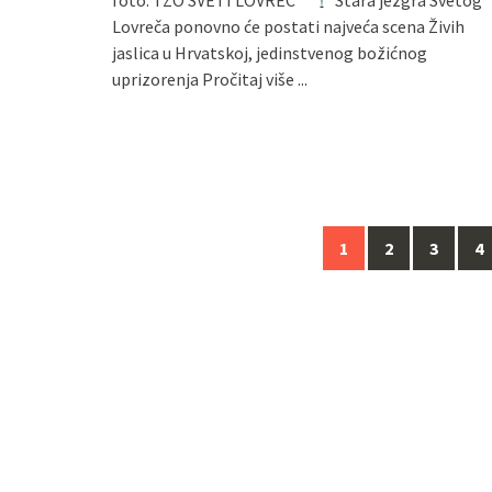
Lovreča ponovno će postati najveća scena Živih
jaslica u Hrvatskoj, jedinstvenog božićnog
uprizorenja
Pročitaj više ...
Navigacija
1
2
3
4
za
objave