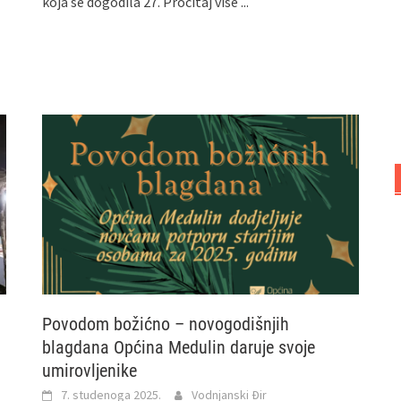
koja se dogodila 27.
Pročitaj više ...
Povodom božićno – novogodišnjih
blagdana Općina Medulin daruje svoje
umirovljenike
7. studenoga 2025.
Vodnjanski Đir