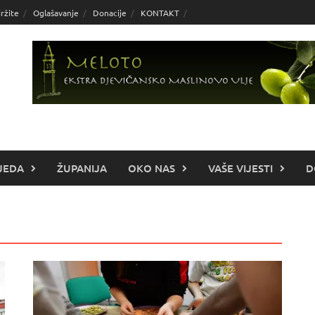
ržite
Oglašavanje
Donacije
KONTAKT
JEDA
ŽUPANIJA
OKO NAS
VAŠE VIJESTI
D