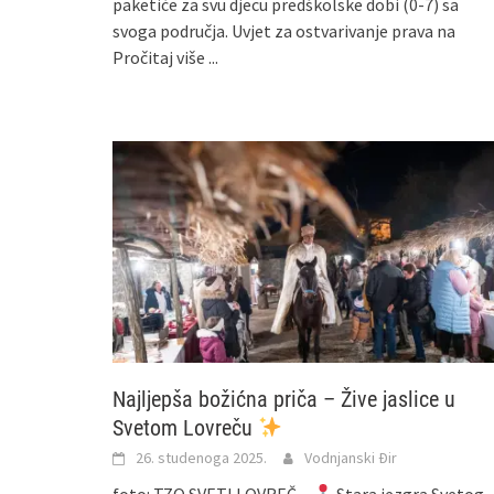
paketiće za svu djecu predškolske dobi (0-7) sa
svoga područja. Uvjet za ostvarivanje prava na
Pročitaj više ...
Najljepša božićna priča – Žive jaslice u
Svetom Lovreču
26. studenoga 2025.
Vodnjanski Đir
foto: TZO SVETI LOVREČ
Stara jezgra Svetog