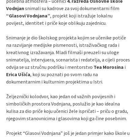
posebna atmosfera – učenici
4. razreda Osnovne škole
Vodnjan
snimali su kadrove za svoj dokumentarni film
“Glasovi Vodnjana”
, projekt koji istražuje lokalnu
povijest, identitet i priče koje oblikuju zajednicu.
Snimanje je dio školskog projekta kojim se učenike potiče
na razvijanje medijske pismenosti, istraživačkog rada i
kreativnog izražavanja. Mladi filmaši preuzeli su uloge
snimatelja, intervjuera, scenarista i redatelja, a cijeli proces
odvija se uz stručnu podršku i mentorstvo
Tea Morosina
i
Erica Ušića
, koji su poznati po svom radu na
dokumentarnim i kulturnim projektima u Istri.
Željeznički kolodvor, kao jedan od važnih povijesnih i
simboličkih prostora Vodnjana, poslužio je kao idealna
kulisa za dio priče koju učenici žele ispričati – priču o gradu,
njegovim stanovnicima i glasovima koji ga čine posebnim.
Projekt “Glasovi Vodnjana” još je jedan primjer kako škole u