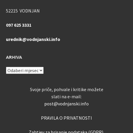
52215 VODNJAN
097 625 3331
urednik@vodnjanski.info
ARHIVA
ARHIVA
Svoje priče, pohvale i kritike možete
slati na e-mail:
post@vodnjanski.info
PRAVILA O PRIVATNOSTI
Zahtjev za brisanje podataka (GDPR)