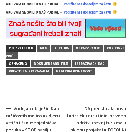
AKO VAM SE SVIDIO NAŠ PORTAL –
Podržite nas donacijom za kavu
AKO VAM SE SVIDIO NAŠ PORTAL –
Podržite nas donacijom za kavu
OBJAVLJENO U
FILM
KULTURA
OBRAZOVANJE
POZITIVNE
PRIČE
OZNAČENO
DOKUMENTARNI FILM
ISTRAŽIVAČKI RAD
KREATIVNA IZRAŽAVANJA
MEDIJSKA PISMENOST
Navigacija
Vodnjan obilježio Dan
IDA predstavila novu
objava
ružičastih majica uz djecu
turističku rutu i inicijative za
vrtića i škole: zajednička
održivi razvoj turizma u
poruka – STOP nasilju
sklopu projekata TOFOLA i