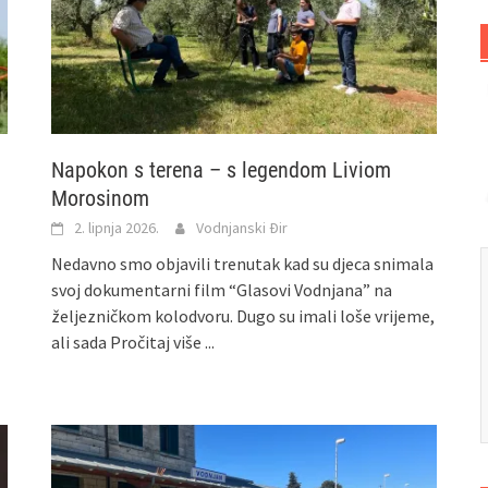
Napokon s terena – s legendom Liviom
Morosinom
2. lipnja 2026.
Vodnjanski Đir
Nedavno smo objavili trenutak kad su djeca snimala
svoj dokumentarni film “Glasovi Vodnjana” na
željezničkom kolodvoru. Dugo su imali loše vrijeme,
ali sada
Pročitaj više ...