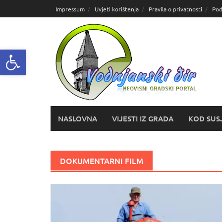
Skoči
Impressum
Uvjeti korištenja
Pravila o privatnosti
Pod
do
sadržaja
Open toolbar
NASLOVNA
VIJESTI IZ GRADA
KOD SUS
DOKUMENTARNI FILM