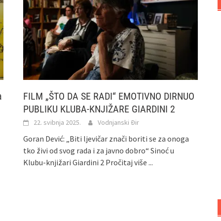
a
FILM „ŠTO DA SE RADI“ EMOTIVNO DIRNUO
PUBLIKU KLUBA-KNJIŽARE GIARDINI 2
22. svibnja 2025.
Vodnjanski Đir
Goran Dević: „Biti ljevičar znači boriti se za onoga
tko živi od svog rada i za javno dobro“ Sinoć u
Klubu-knjižari Giardini 2
Pročitaj više ...