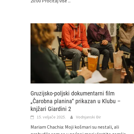
20:00
Pročitaj više ...
Gruzijsko-poljski dokumentarni film
„Čarobna planina“ prikazan u Klubu –
knjžari Giardini 2
15. veljače 2025.
Vodnjanski Đir
Mariam Chachia: Moji košmari su nestali, ali
probudila sam se u noćnoj mori vlastite zemlje,