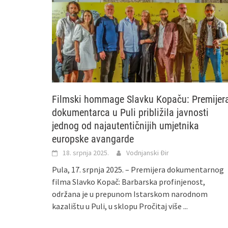
Filmski hommage Slavku Kopaču: Premijer
dokumentarca u Puli približila javnosti
jednog od najautentičnijih umjetnika
europske avangarde
18. srpnja 2025.
Vodnjanski Đir
Pula, 17. srpnja 2025. – Premijera dokumentarnog
filma Slavko Kopač: Barbarska profinjenost,
održana je u prepunom Istarskom narodnom
kazalištu u Puli, u sklopu
Pročitaj više ...