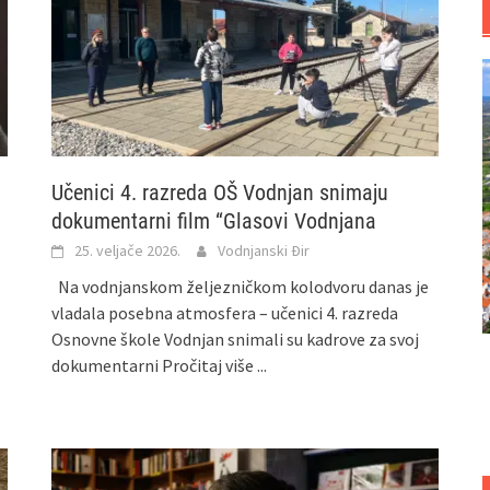
Učenici 4. razreda OŠ Vodnjan snimaju
dokumentarni film “Glasovi Vodnjana
25. veljače 2026.
Vodnjanski Đir
Na vodnjanskom željezničkom kolodvoru danas je
vladala posebna atmosfera – učenici 4. razreda
Osnovne škole Vodnjan snimali su kadrove za svoj
dokumentarni
Pročitaj više ...