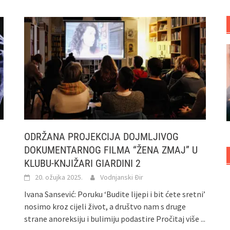
ODRŽANA PROJEKCIJA DOJMLJIVOG
DOKUMENTARNOG FILMA “ŽENA ZMAJ” U
KLUBU-KNJIŽARI GIARDINI 2
20. ožujka 2025.
Vodnjanski Đir
Ivana Sansević: Poruku ‘Budite lijepi i bit ćete sretni’
nosimo kroz cijeli život, a društvo nam s druge
strane anoreksiju i bulimiju podastire
Pročitaj više ...