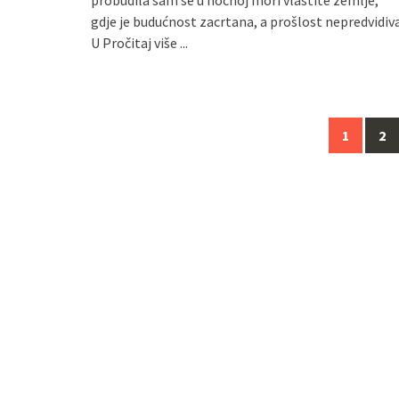
gdje je budućnost zacrtana, a prošlost nepredvidiv
U
Pročitaj više ...
Navigacija
1
2
za
objave