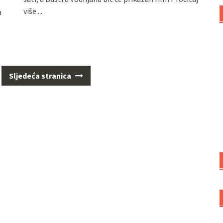
više ...
a
Sljedeća stranica