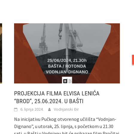
PROJEKCIJA FILMA ELVISA LENIĆA
“BROD”, 25.06.2024. U BAŠTI
6. lipnja 2024.
Vodnjanski Đir
Na inicijativu Pučkog otvorenog učilišta “Vodnjan-
Dignano”, u utorak, 25. lipnja, s početkom u 21.30
sati, u Bašti u Vodnjanu bit će prikazan film
Pročitaj