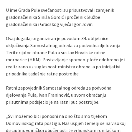
U ime Grada Pule svečanosti su prisustvovali zamjenik
gradonačelnika Siniša Gordić i pročelnik Službe
gradonačelnika i Gradskog vijeća Igor Jovin.
Ovaj događaj organiziran je povodom 34. obljetnice
uključivanja Samostalnog odreda za podvodna djelovanja
Teritorijalne obrane Pula u sustav Hrvatske ratne
mornarice (HRM). Postavljanje spomen-ploče odobreno je i
realizirano uz suglasnost ministra obrane, a po inicijativi
pripadnika tadašnje ratne postrojbe.
Ratni zapovjednik Samostalnog odreda za podvodna
djelovanja Pula, Ivan Franinović, u svom obraćanju
prisutnima podsjetio je na ratni put postrojbe.
„Svi možemo biti ponosni na ono što smo tijekom
Domovinskog rata postigli. Naš uspjeh temelji se na visokoj
disciplini, vojničkoj obučenosti te vrhunskom ronilačkom