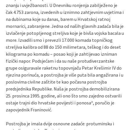
znanju i uvježbanosti. U Dnevniku ronjenja zabilježeno je
čak 4.753 zarona, izvedenih u iznimno zahtjevnim uvjetima i
na dubinama koje su danas, barem u Hrvatskoj ratnoj
mornarici, zabranjene. Jedna od naših glavnih zadaća bila je
izvlačenje potopljenog streljiva koje je bivša vojska bacala u
more. Izvadili smo i prevezli 17.000 komada topničkog
streljiva kalibra od 88 do 150 milimetara, teškog i do deset
kilograma po komadu – posao koji je zahtijevao izniman
fizički napor. Podsjećam i da su naše protudiverzantske
grupe osiguravale raketnu topovnjaču Petar Krešimir IV do
njezina porinuća, a postrojba je više puta bila angažirana i u
poslovima civilne zaštite te kao počasna postrojba
predsjednika Republike. Naša je postrojba demobilizirana
25. prosinca 1995. godine, ali ono što smo zajedno ostvarili
ostaje trajni dio hrvatske povijesti i ponosa“, poručio je
zapovjednik Franinović.
Postrojba je imala dvije osnovne zadaće: protuminsku i