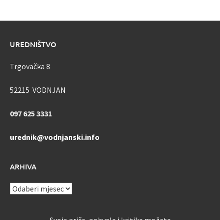
UREDNIŠTVO
Trgovačka 8
52215 VODNJAN
097 625 3331
urednik@vodnjanski.info
ARHIVA
ARHIVA