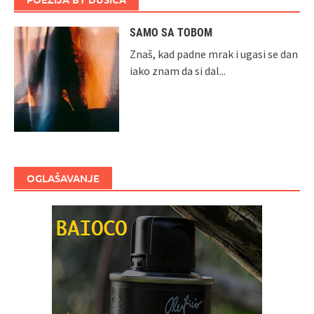
SAMO SA TOBOM
Znaš, kad padne mrak i ugasi se dan
iako znam da si dal...
OGLAŠAVANJE