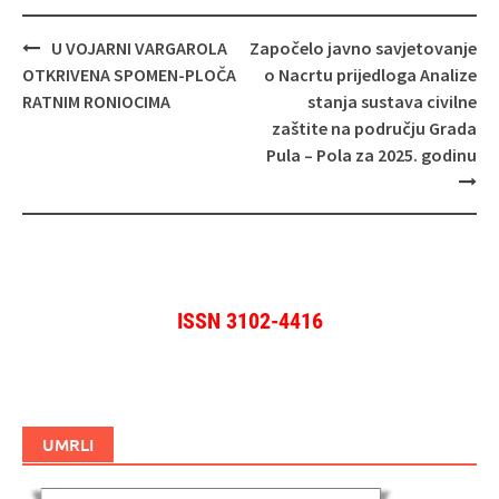
Navigacija
U VOJARNI VARGAROLA
Započelo javno savjetovanje
objava
OTKRIVENA SPOMEN-PLOČA
o Nacrtu prijedloga Analize
RATNIM RONIOCIMA
stanja sustava civilne
zaštite na području Grada
Pula – Pola za 2025. godinu
ISSN 3102-4416
UMRLI