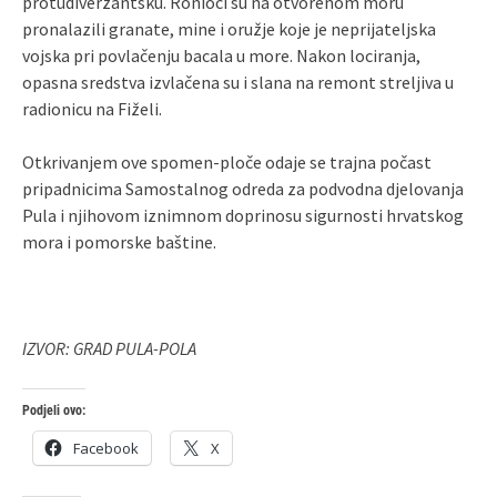
protudiverzantsku. Ronioci su na otvorenom moru
pronalazili granate, mine i oružje koje je neprijateljska
vojska pri povlačenju bacala u more. Nakon lociranja,
opasna sredstva izvlačena su i slana na remont streljiva u
radionicu na Fiželi.
Otkrivanjem ove spomen-ploče odaje se trajna počast
pripadnicima Samostalnog odreda za podvodna djelovanja
Pula i njihovom iznimnom doprinosu sigurnosti hrvatskog
mora i pomorske baštine.
IZVOR: GRAD PULA-POLA
Podjeli ovo:
Facebook
X