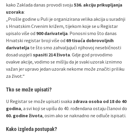
kako Zaklada danas provodi svoju
536. akciju prikupljanja
uzoraka
:
„Prošle godine u Puli je organizirana velika akcija u suradnji
s Hrvatskim Crvenim križem, tijekom koje se u Registar
upisalo više od
900 darivatelja
. Ponosni smo što danas
Hrvatski registar broji više od
69 tisuća dobrovoljnih
darivatelja
te što smo zahvaljujući njihovoj nesebičnosti
dosad uspjeli
spasiti 214 života
. Gdje god provodimo
ovakve akcije, vodimo se mišlju da je svaki uzorak iznimno
važan jer upravo jedan uzorak nekome može značiti priliku
za život.“
Tko se može upisati?
U Registar se može upisati svaka
zdrava osoba od 18 do 40
godina
, a svi koji se upišu do 40. rođendana ostaju članovi do
60. godine života
, osim ako se naknadno ne odluče ispisati.
Kako izgleda postupak?