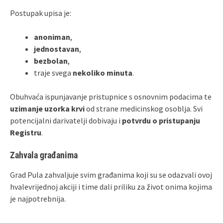
Postupak upisa je:
anoniman
,
jednostavan
,
bezbolan
,
traje svega
nekoliko minuta
.
Obuhvaća ispunjavanje pristupnice s osnovnim podacima te
uzimanje uzorka krvi
od strane medicinskog osoblja. Svi
potencijalni darivatelji dobivaju i
potvrdu o pristupanju
Registru
.
Zahvala građanima
Grad Pula zahvaljuje svim građanima koji su se odazvali ovoj
hvalevrijednoj akciji i time dali priliku za život onima kojima
je najpotrebnija.