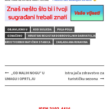
OBJAVLJENO U
KOD SUSJEDA
PULA-POLA
OZNAČENO
HRVATSKI REGISTAR DOBROVOLJNIH DARIVATELJA
KRVOTVORNIH MATIČNIH STANICA
ZAKLADA ANA RUKAVINA
Navigacija
„OD MALIH NOGU“ U
Istra jača zdravstvo za
objava
UMAGU I OPRTLJU
turističku sezonu