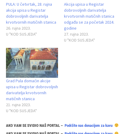
PULA: U četvrtak, 28. rujna
Akcija upisa u Registar
akcija upisa u Registar
dobrovoljnih darivatelja
dobrovoljnih darivatelja
krvotvornih matičnih stanica
krvotvornih matičnih stanica
odgađa se za početak 2024.
26. rujna 2023.
godine
U "KOD SUSJEDA"
27. rujna 2023.
U "KOD SUSJEDA"
Grad Pula domaćin akcije
upisa u Registar dobrovoljnih
darivatelja krvotvornih
matičnih stanica
21. rujna 2023.
U "KOD SUSJEDA"
AKO VAM SE SVIDIO NAŠ PORTAL –
Podržite nas donacijom za kavu
AKO VAM SE SVIDIO NAŠ PORTAL –
Podržite nas donacijom za kavu