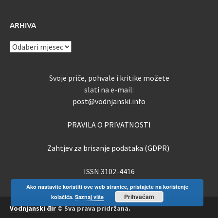
ARHIVA
ARHIVA
Svoje priče, pohvale i kritike možete
slati na e-mail:
post@vodnjanski.info
PRAVILA O PRIVATNOSTI
Zahtjev za brisanje podataka (GDPR)
ISSN 3102-4416
Ako nastavite koristiti ove web stranice, pristajete na korištenje
Prihvaćam
kolačića.
Saznaj više
Vodnjanski đir
© Sva prava pridržana.