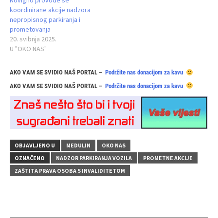
koordinirane akcije nadzora
nepropisnog parkiranja i
prometovanja
20. svibnja 2025.
U "OKO NAS"
AKO VAM SE SVIDIO NAŠ PORTAL –
Podržite nas donacijom za kavu
AKO VAM SE SVIDIO NAŠ PORTAL –
Podržite nas donacijom za kavu
OBJAVLJENO U
MEDULIN
OKO NAS
OZNAČENO
NADZOR PARKIRANJA VOZILA
PROMETNE AKCIJE
ZAŠTITA PRAVA OSOBA S INVALIDITETOM