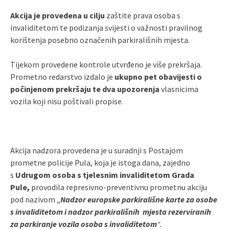
Akcija je provedena u cilju
zaštite prava osoba s
invaliditetom te podizanja svijesti o važnosti pravilnog
korištenja posebno označenih parkirališnih mjesta.
Tijekom provedene kontrole utvrđeno je više prekršaja.
Prometno redarstvo izdalo je
ukupno pet obavijesti o
počinjenom prekršaju te dva upozorenja
vlasnicima
vozila koji nisu poštivali propise.
Akcija nadzora provedena je u suradnji s Postajom
prometne policije Pula, koja je istoga dana, zajedno
s
Udrugom osoba s tjelesnim invaliditetom Grada
Pule,
provodila represivno-preventivnu prometnu akciju
pod nazivom „
Nadzor europske parkirališne karte za osobe
s invaliditetom i nadzor parkirališnih mjesta rezerviranih
za parkiranje vozila osoba s invaliditetom
“.