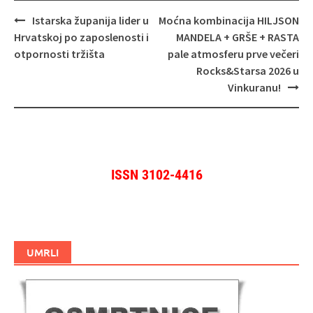
Navigacija
Istarska županija lider u
Moćna kombinacija HILJSON
objava
Hrvatskoj po zaposlenosti i
MANDELA + GRŠE + RASTA
otpornosti tržišta
pale atmosferu prve večeri
Rocks&Starsa 2026 u
Vinkuranu!
ISSN 3102-4416
UMRLI