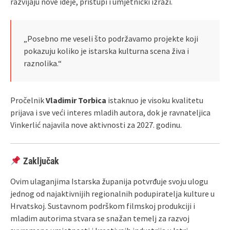
razvijaju nove ideje, pristupi i umjetnički izrazi.
„Posebno me veseli što podržavamo projekte koji
pokazuju koliko je istarska kulturna scena živa i
raznolika.“
Pročelnik
Vladimir Torbica
istaknuo je visoku kvalitetu
prijava i sve veći interes mladih autora, dok je ravnateljica
Vinkerlić najavila nove aktivnosti za 2027. godinu.
Zaključak
Ovim ulaganjima Istarska županija potvrđuje svoju ulogu
jednog od najaktivnijih regionalnih podupiratelja kulture u
Hrvatskoj. Sustavnom podrškom filmskoj produkciji i
mladim autorima stvara se snažan temelj za razvoj