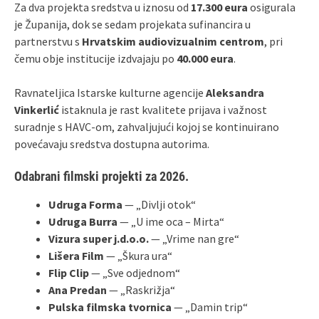
Za dva projekta sredstva u iznosu od
17.300 eura
osigurala
je Županija, dok se sedam projekata sufinancira u
partnerstvu s
Hrvatskim audiovizualnim centrom
, pri
čemu obje institucije izdvajaju po
40.000 eura
.
Ravnateljica Istarske kulturne agencije
Aleksandra
Vinkerlić
istaknula je rast kvalitete prijava i važnost
suradnje s HAVC‑om, zahvaljujući kojoj se kontinuirano
povećavaju sredstva dostupna autorima.
Odabrani filmski projekti za 2026.
Udruga Forma
— „Divlji otok“
Udruga Burra
— „U ime oca – Mirta“
Vizura super j.d.o.o.
— „Vrime nan gre“
Lišera Film
— „Škura ura“
Flip Clip
— „Sve odjednom“
Ana Predan
— „Raskrižja“
Pulska filmska tvornica
— „Damin trip“