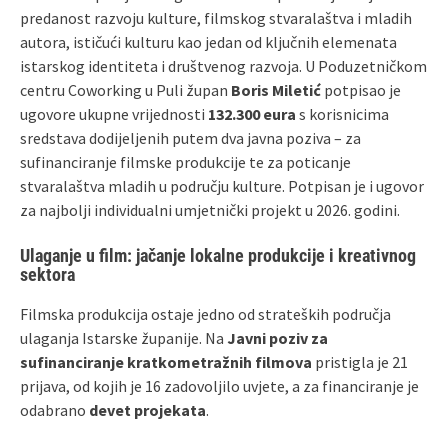
predanost razvoju kulture, filmskog stvaralaštva i mladih
autora, ističući kulturu kao jedan od ključnih elemenata
istarskog identiteta i društvenog razvoja. U Poduzetničkom
centru Coworking u Puli župan
Boris Miletić
potpisao je
ugovore ukupne vrijednosti
132.300 eura
s korisnicima
sredstava dodijeljenih putem dva javna poziva – za
sufinanciranje filmske produkcije te za poticanje
stvaralaštva mladih u području kulture. Potpisan je i ugovor
za najbolji individualni umjetnički projekt u 2026. godini.
Ulaganje u film: jačanje lokalne produkcije i kreativnog
sektora
Filmska produkcija ostaje jedno od strateških područja
ulaganja Istarske županije. Na
Javni poziv za
sufinanciranje kratkometražnih filmova
pristigla je 21
prijava, od kojih je 16 zadovoljilo uvjete, a za financiranje je
odabrano
devet projekata
.