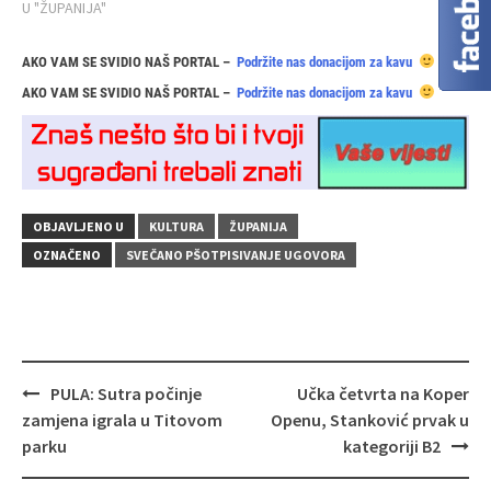
U "ŽUPANIJA"
AKO VAM SE SVIDIO NAŠ PORTAL –
Podržite nas donacijom za kavu
AKO VAM SE SVIDIO NAŠ PORTAL –
Podržite nas donacijom za kavu
OBJAVLJENO U
KULTURA
ŽUPANIJA
OZNAČENO
SVEČANO PŠOTPISIVANJE UGOVORA
Navigacija
PULA: Sutra počinje
Učka četvrta na Koper
objava
zamjena igrala u Titovom
Openu, Stanković prvak u
parku
kategoriji B2