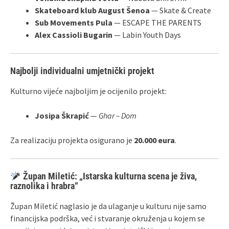
Skateboard klub August Šenoa
— Skate & Create
Sub Movements Pula
— ESCAPE THE PARENTS
Alex Cassioli Bugarin
— Labin Youth Days
Najbolji individualni umjetnički projekt
Kulturno vijeće najboljim je ocijenilo projekt:
Josipa Škrapić
—
Ghar – Dom
Za realizaciju projekta osigurano je
20.000 eura
.
Župan Miletić: „Istarska kulturna scena je živa,
raznolika i hrabra“
Župan Miletić naglasio je da ulaganje u kulturu nije samo
financijska podrška, već i stvaranje okruženja u kojem se