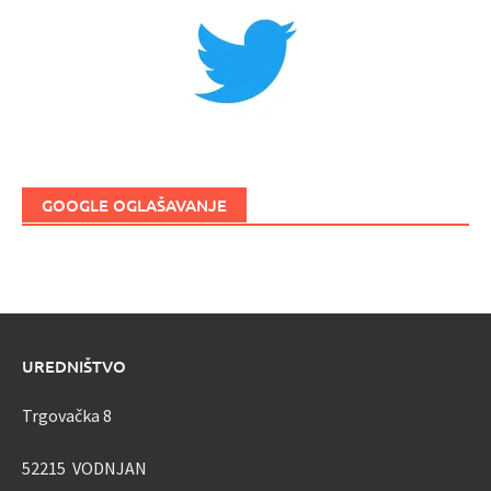
GOOGLE OGLAŠAVANJE
UREDNIŠTVO
Trgovačka 8
52215 VODNJAN