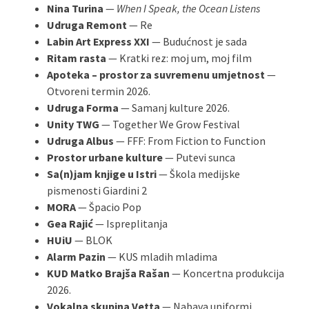
Nina Turina
—
When I Speak, the Ocean Listens
Udruga Remont
— Re
Labin Art Express XXI
— Budućnost je sada
Ritam rasta
— Kratki rez: moj um, moj film
Apoteka – prostor za suvremenu umjetnost
—
Otvoreni termin 2026.
Udruga Forma
— Samanj kulture 2026.
Unity TWG
— Together We Grow Festival
Udruga Albus
— FFF: From Fiction to Function
Prostor urbane kulture
— Putevi sunca
Sa(n)jam knjige u Istri
— Škola medijske
pismenosti Giardini 2
MORA
— Špacio Pop
Gea Rajić
— Ispreplitanja
HUiU
— BLOK
Alarm Pazin
— KUS mladih mladima
KUD Matko Brajša Rašan
— Koncertna produkcija
2026.
Vokalna skupina Vetta
— Nabava uniformi