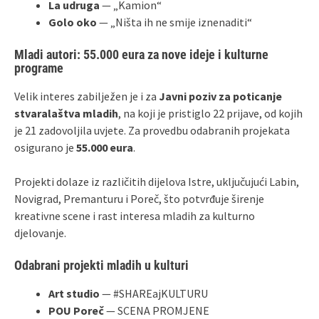
La udruga
— „Kamion“
Golo oko
— „Ništa ih ne smije iznenaditi“
Mladi autori: 55.000 eura za nove ideje i kulturne
programe
Velik interes zabilježen je i za
Javni poziv za poticanje
stvaralaštva mladih
, na koji je pristiglo 22 prijave, od kojih
je 21 zadovoljila uvjete. Za provedbu odabranih projekata
osigurano je
55.000 eura
.
Projekti dolaze iz različitih dijelova Istre, uključujući Labin,
Novigrad, Premanturu i Poreč, što potvrđuje širenje
kreativne scene i rast interesa mladih za kulturno
djelovanje.
Odabrani projekti mladih u kulturi
Art studio
— #SHAREajKULTURU
POU Poreč
— SCENA PROMJENE