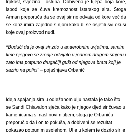
trpkost, svježina i oš
trina.
Dobivena je lijepa boja kore,
ispod koje se čuva kremoznost istarskog sira. Stoga
Arman preporuča da se ovaj sir ne odvaja od kore već da
se konzumira zajedno s njom kako bi se osjetili svi okusi
koje ovaj proizvod nudi.
“
Budući da je ovaj sir zrio u anaerobnim uvjetima, samim
time njegovo se zrenje odvijalo u jednom drugom smjeru i
zato ima potpuno drugačiji gušt od njegova brata koji je
sazrio na polici”
– pojašnjava Orbanić
.
Ideja spajanja sira u odležanom ulju nastala je tako što
se
Sandi Chiavalon sjeć
a kako je njegov djed sir čuvao u
kamenicama s maslinovim uljem, stoga je Orbaniću
preporučio da i on to pokuša, a dobiveni se rezultat
pokazao potpunim uspjehom. Ulje u kojem je dozrio sir je