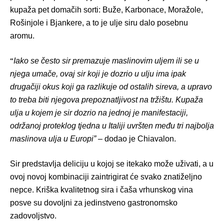
kupaža pet domačih sorti: Buž
e, Karbonace, Mora
ž
ole,
Ro
šinjole i Bjan
kere
, a to je ulje siru dalo posebnu
aromu.
“
Iako se često sir premazuje maslinovim uljem ili se u
njega umače, ovaj sir koji je dozrio u ulju ima ipak
drugačiji okus koji ga razlikuje od ostalih sireva, a upravo
to treba biti njegova prepoznatljivost na tržištu. Kupaža
ulja u kojem je sir dozrio na jednoj je manifestaciji,
održanoj proteklog tjedna u Italiji uvrš
ten me
đu tri najbolja
maslinova ulja u Europi” –
dodao je Chiavalon.
Sir predstavlja deliciju u kojoj se itekako može uživati, a u
ovoj novoj kombinaciji zaintrigirat će svako znatiželjno
nepce
. Kri
ška kvalitetnog sira i čaša vrhunskog vina
posve su dovoljni za jedinstveno gastronomsko
zadovoljstvo.