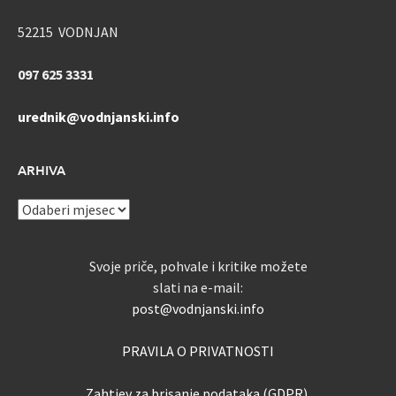
52215 VODNJAN
097 625 3331
urednik@vodnjanski.info
ARHIVA
ARHIVA
Svoje priče, pohvale i kritike možete
slati na e-mail:
post@vodnjanski.info
PRAVILA O PRIVATNOSTI
Zahtjev za brisanje podataka (GDPR)