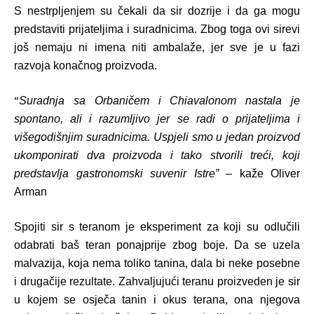
S nestrpljenjem su čekali da sir dozrije i da ga mogu
predstaviti prijateljima i suradnicima. Zbog toga ovi sirevi
još nemaju ni imena niti ambalaže, jer sve je u fazi
razvoja konačnog proizvoda.
“
Suradnja sa Orbaničem i Chiavalonom nastala je
spontano, ali i razumljivo jer se radi o prijateljima i
višegodišnjim suradnicima. Uspjeli smo u jedan proizvod
ukomponirati dva proizvoda i tako stvorili treći, koji
predstavlja gastronomski suvenir Istre” –
kaž
e Oliver
Arman
Spojiti sir s teranom je eksperiment za koji su odlučili
odabrati baš teran ponajprije zbog boje. Da se uzela
malvazija, koja nema toliko tanina, dala bi neke posebne
i drugačije rezultate. Zahvaljujući teranu proizveden je sir
u kojem se osječa tanin i okus terana, ona njegova