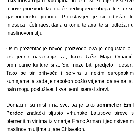
maslinova ulja
iz Vodnjana pretočili su znanje i iskustvo
u nove proizvode kojima će nedvojbeno obogatiti istarsku
gastronomsku ponudu. Predstavljen je sir odležan tri
mjeseca i četrnaest dana u komu terana, te sir odležan u
maslinovom ulju.
Osim prezentacije novog proizvoda ova je degustacija i
još jedno nastojanje za, kako kaže Maja Orbanić,
promicanje kulture sira.
Sir, mo
že biti predjelo i desert.
Tako se sir prihvača i servira u nekim europoskim
kuhinjama, a sada je napokon došlo vrijeme, da se na isti
nain mogu posluživati i kvalitetni istarski sirevi.
Domaćini su mislili na sve, pa je tako
sommelier Emil
Perdec
znalački sljubio vrhunske Latusove sireve s
plemenitim vinima iz vinarije Franc Arman i jedinstvenim
maslinovim uljima uljare
Chiavalon
.