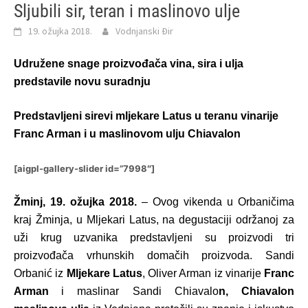
Sljubili sir, teran i maslinovo ulje
19. ožujka 2018.
Vodnjanski Đir
Udružene snage proizvođača vina, sira i ulja
predstavile novu suradnju
Predstavljeni
sir
evi mljekare Latus u teranu vinarije
Franc Arman i u maslinovom ulju Chiavalon
[aigpl-gallery-slider id=”7998″]
Žminj, 19. ožujka 2018.
– Ovog vikenda u Orbaničima
kraj Žminja, u Mljekari Latus, na degustaciji održanoj za
uži krug uzvanika predstavljeni su proizvodi tri
proizvođača vrhunskih domačih proizvoda. Sandi
Orbanić iz
Mljekare Latus
, Oliver Arman iz vinarije
Franc
Arman
i maslinar Sandi Chiavalo
n, Chiavalon