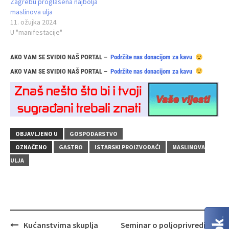
Zagrebu proglašena najbolja
maslinova ulja
11. ožujka 2024.
U "manifestacije"
AKO VAM SE SVIDIO NAŠ PORTAL –
Podržite nas donacijom za kavu
AKO VAM SE SVIDIO NAŠ PORTAL –
Podržite nas donacijom za kavu
OBJAVLJENO U
GOSPODARSTVO
OZNAČENO
GASTRO
ISTARSKI PROIZVOĐAĆI
MASLINOVA
ULJA
Navigacija
Kućanstvima skuplja
Seminar o poljoprivredi