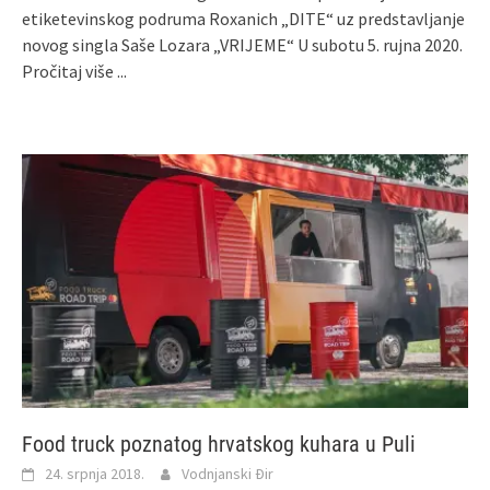
etiketevinskog podruma Roxanich „DITE“ uz predstavljanje
novog singla Saše Lozara „VRIJEME“ U subotu 5. rujna 2020.
Pročitaj više ...
Food truck poznatog hrvatskog kuhara u Puli
24. srpnja 2018.
Vodnjanski Đir