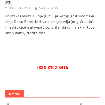
seriji
15. ožujka 2018.
Vodnjanski Đir
Hrvatska radiotelevizija (HRT) prikazuje gastronomsku
seriju Dhruv Baker: Iz Hrvatske s ljubavlju (orig. Croatia’s
Finest) u čijoj je glavnoj ulozi britanski kulinarski virtuoz
Dhruv Baker,
Pročitaj više ...
ISSN 3102-4416
UMRLI