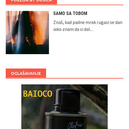
SAMO SA TOBOM
Znaš, kad padne mrak i ugasi se dan
iako znam da si dal...
OGLAŠAVANJE