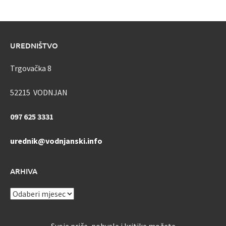
UREDNIŠTVO
Trgovačka 8
52215 VODNJAN
097 625 3331
urednik@vodnjanski.info
ARHIVA
ARHIVA