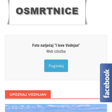
Foto natječaj "I love Vodnjan"
Web izložba
Pogledaj
UPOZNAJ VODNJAN