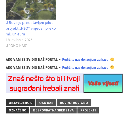
U Rovinju predstavljen pilot
projekt „H2O“ vrijedan preko
milijun eura
18. svibnja 2025.
U "OKO NAS"
AKO VAM SE SVIDIO NAŠ PORTAL –
Podržite nas donacijom za kavu
AKO VAM SE SVIDIO NAŠ PORTAL –
Podržite nas donacijom za kavu
OBJAVLJENO U
OKO NAS
ROVINJ-ROVIGNO
OZNAČENO
BESPOVRATNA SREDSTVA
PROJEKTI