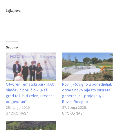
Lajkaj ovo:
Srodno
Otvoren Tematski park H₂O:
Rovinj-Rovigno u ponedjeljak
Nimčević poručio – „Naš
otvara novo mjesto susreta
grad teži biti zelen, uredan i
generacija – projekt H₂O
odgovoran“
Rovinj-Rovigno
29. lipnja 2026.
27. lipnja 2026.
U "OKO NAS"
U "OKO NAS"