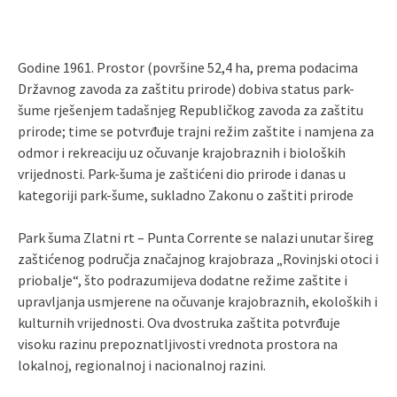
Godine 1961. Prostor (površine 52,4 ha, prema podacima
Državnog zavoda za zaštitu prirode) dobiva status park-
šume rješenjem tadašnjeg Republičkog zavoda za zaštitu
prirode; time se potvrđuje trajni režim zaštite i namjena za
odmor i rekreaciju uz očuvanje krajobraznih i bioloških
vrijednosti. Park-šuma je zaštićeni dio prirode i danas u
kategoriji park-šume, sukladno Zakonu o zaštiti prirode
Park šuma Zlatni rt – Punta Corrente se nalazi unutar šireg
zaštićenog područja značajnog krajobraza „Rovinjski otoci i
priobalje“, što podrazumijeva dodatne režime zaštite i
upravljanja usmjerene na očuvanje krajobraznih, ekoloških i
kulturnih vrijednosti. Ova dvostruka zaštita potvrđuje
visoku razinu prepoznatljivosti vrednota prostora na
lokalnoj, regionalnoj i nacionalnoj razini.