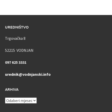
UREDNIŠTVO
Trgovačka 8
52215 VODNJAN
097 625 3331
urednik@vodnjanski.info
ARHIVA
ARHIVA