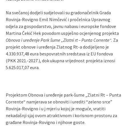
Na svečanoj dodjeli sudjelovali su gradonačelnik Grada
Rovinja-Rovigno Emil Nimčević i pročelnica Upravnog
odjela za gospodarstvo, javnu nabavu i europske fondove
Martina Čekić Hek povodom uspješno ocjenjenog projekta
Obnova i uređenje Park šume „Zlatni rt – Punta Corrente“.
Za
projekt obnove i uređenja Zlatnog Rt-a dodijeljeno je
4.330.937,48 eura bespovratnih sredstava iz EU fondova
(PKK 2021.-2027.), dok ukupna vrijednost projekta iznosi
5.625.017,07 eura.
Projektom Obnova i uređenje park-šume „Zlatni Rt – Punta
Corrente“ namjerava se obnoviti i urediti “zeleno srce”
Rovinja-Rovigno i u j mjeri u kojoj je moguće, vratiti
nekadašnji sjaj ovom atraktivnom i korisnom prostoru za
građane Rovinja-Rovigno i njihove goste.