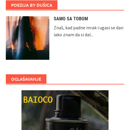
POEZIJA BY DUŠICA
SAMO SA TOBOM
Znaš, kad padne mrak i ugasi se dan
iako znam da si dal...
OGLAŠAVANJE