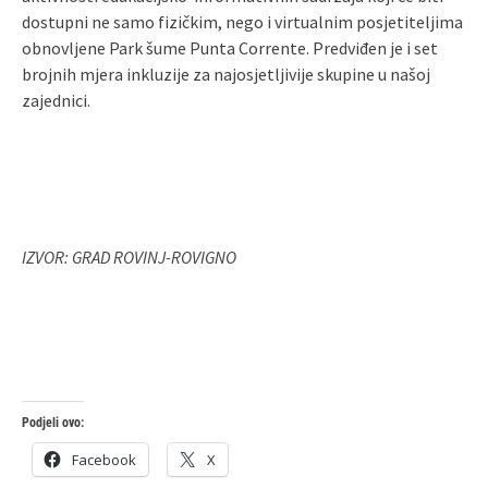
dostupni ne samo fizičkim, nego i virtualnim posjetiteljima
obnovljene Park šume Punta Corrente. Predviđen je i set
brojnih mjera inkluzije za najosjetljivije skupine u našoj
zajednici.
IZVOR: GRAD ROVINJ-ROVIGNO
Podjeli ovo:
Facebook
X