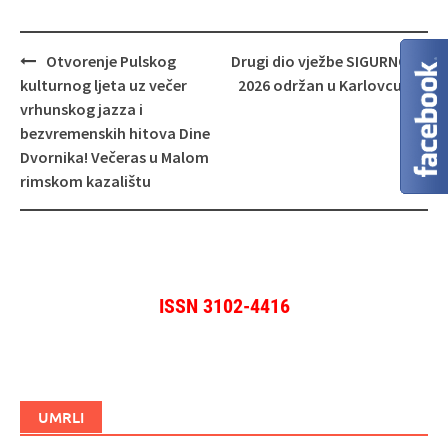
Navigacija
Otvorenje Pulskog
Drugi dio vježbe SIGURNOST
objava
kulturnog ljeta uz večer
2026 održan u Karlovcu
vrhunskog jazza i
bezvremenskih hitova Dine
Dvornika! Večeras u Malom
rimskom kazalištu
ISSN 3102-4416
UMRLI