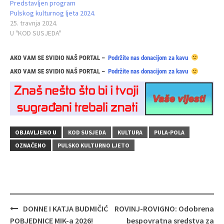
Predstavljen program
Pulskog kulturnog ljeta 2024.
25. travnja 2024.
U "KOD SUSJEDA"
AKO VAM SE SVIDIO NAŠ PORTAL –
Podržite nas donacijom za kavu
AKO VAM SE SVIDIO NAŠ PORTAL –
Podržite nas donacijom za kavu
OBJAVLJENO U
KOD SUSJEDA
KULTURA
PULA-POLA
OZNAČENO
PULSKO KULTURNO LJETO
Navigacija
DONNE I KATJA BUDMIČIĆ
ROVINJ-ROVIGNO: Odobrena
objava
POBJEDNICE MIK-a 2026!
bespovratna sredstva za