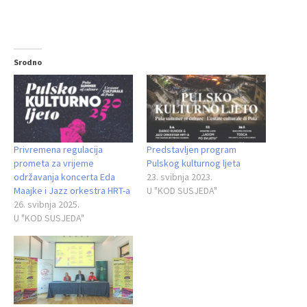
Srodno
Privremena regulacija
Predstavljen program
prometa za vrijeme
Pulskog kulturnog ljeta
održavanja koncerta Eda
23. svibnja 2023.
Maajke i Jazz orkestra HRT-a
U "KOD SUSJEDA"
26. svibnja 2025.
U "KOD SUSJEDA"