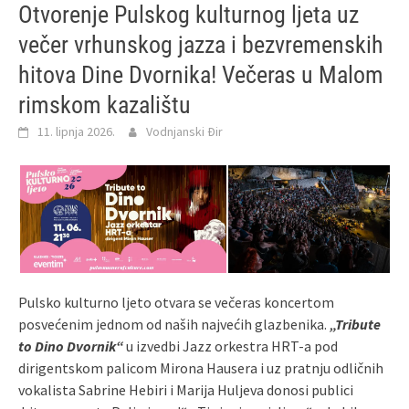
Otvorenje Pulskog kulturnog ljeta uz
večer vrhunskog jazza i bezvremenskih
hitova Dine Dvornika! Večeras u Malom
rimskom kazalištu
11. lipnja 2026.
Vodnjanski Đir
Pulsko kulturno ljeto otvara se večeras koncertom
posvećenim jednom od naših najvećih glazbenika.
„Tribute
to Dino Dvornik“
u izvedbi Jazz orkestra HRT-a pod
dirigentskom palicom Mirona Hausera i uz pratnju odličnih
vokalista Sabrine Hebiri i Marija Huljeva donosi publici