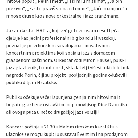
hitove poput „Pelin i med“, „Ti si mi u mislima“, „Ja bih
preživio“, „Zašto praviš slona od mene“, „Jače manijače“ i
mnoge druge kroz nove orkestralne i jazz aranžmane.
Jazz orkestar HRT-a, koji već gotovo osam desetljeća
djeluje kao jedini profesionalni big band u Hrvatskoj,
poznat je po vrhunskim suradnjama i inovativnim
koncertnim projektima koji spajaju jazz s domaćom
glazbenom baštinom. Orkestar vodi Miron Hauser, pulski
jazz glazbenik, trombonist, skladatelj i višestruki dobitnik
nagrade Porin, čiji su projekti posljednjih godina oduševili
publiku diljem Hrvatske.
Publiku očekuje večer ispunjena genijalnim hitovima iz
bogate glazbene ostavštine neponovljivog Dine Dvornika
ali ovoga puta u nešto drugačijoj jazz verziji!
Koncert počinje u 21.30 u Malom rimskom kazalištu a
ulaznice se mogu kupiti u sustavu Eventim i na prodajnom