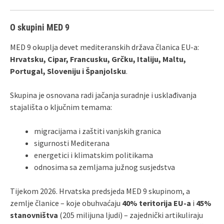
O skupini MED 9
MED 9 okuplja devet mediteranskih država članica EU-a:
Hrvatsku, Cipar, Francusku, Grčku, Italiju, Maltu,
Portugal, Sloveniju i Španjolsku
.
Skupina je osnovana radi jačanja suradnje i usklađivanja
stajališta o ključnim temama:
migracijama i zaštiti vanjskih granica
sigurnosti Mediterana
energetici i klimatskim politikama
odnosima sa zemljama južnog susjedstva
Tijekom 2026. Hrvatska predsjeda MED 9 skupinom, a
zemlje članice – koje obuhvaćaju
40% teritorija EU-a
i
45%
stanovništva
(205 milijuna ljudi) – zajednički artikuliraju