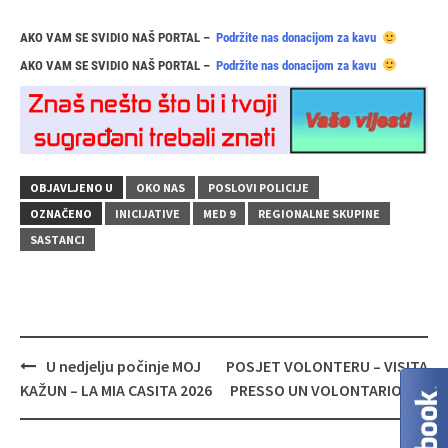
AKO VAM SE SVIDIO NAŠ PORTAL –
Podržite nas donacijom za kavu
AKO VAM SE SVIDIO NAŠ PORTAL –
Podržite nas donacijom za kavu
OBJAVLJENO U
OKO NAS
POSLOVI POLICIJE
OZNAČENO
INICIJATIVE
MED 9
REGIONALNE SKUPINE
SASTANCI
Navigacija
U nedjelju počinje MOJ
POSJET VOLONTERU – VISITA
objava
KAŽUN – LA MIA CASITA 2026
PRESSO UN VOLONTARIO