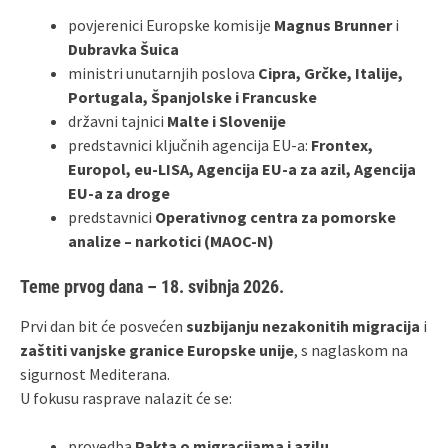
povjerenici Europske komisije
Magnus Brunner
i
Dubravka Šuica
ministri unutarnjih poslova
Cipra, Grčke, Italije,
Portugala, Španjolske i Francuske
državni tajnici
Malte i Slovenije
predstavnici ključnih agencija EU-a:
Frontex,
Europol, eu-LISA, Agencija EU-a za azil, Agencija
EU-a za droge
predstavnici
Operativnog centra za pomorske
analize – narkotici (MAOC-N)
Teme prvog dana – 18. svibnja 2026.
Prvi dan bit će posvećen
suzbijanju nezakonitih migracija
i
zaštiti vanjske granice Europske unije
, s naglaskom na
sigurnost Mediterana.
U fokusu rasprave nalazit će se:
provedba
Pakta o migracijama i azilu