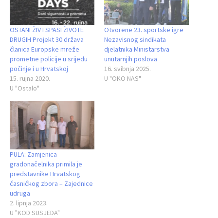
OSTANI ŽIV I SPASI ŽIVOTE
Otvorene 23. sportske igre
DRUGIH Projekt 30 država
Nezavisnog sindikata
članica Europske mreže
djelatnika Ministarstva
prometne policije u srijedu
unutarnjih poslova
počinje i u Hrvatskoj
16. svibnja 2025.
15. rujna 2020.
U "OKO NAS"
U "Ostalo"
PULA: Zamjenica
gradonačelnika primila je
predstavnike Hrvatskog
časničkog zbora – Zajednice
udruga
2. lipnja 2023.
U "KOD SUSJEDA"