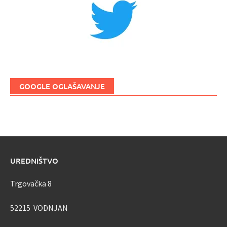
GOOGLE OGLAŠAVANJE
UREDNIŠTVO
Trgovačka 8
52215 VODNJAN