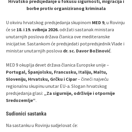
Hrvatsko predsjedanje u fokusu sigurnosti, migracija i
borbe protiv organiziranog kriminala
U okviru hrvatskog predsjedanja skupinom
MED 9
, u Rovinju
će se
18. i 19. svibnja 2026.
održati sastanak ministara
unutarnjih poslova država članica ove mediteranske
inicijative. Sastankom će predsjedati potpredsjednik Vlade i
ministar unutarnjih poslova
dr. sc. Davor Božinović
.
MED 9 okuplja devet država članica Europske unije –
Portugal, Španjolsku, Francusku, Italiju, Maltu,
Sloveniju, Hrvatsku, Grčku i Cipar
– čineći najveću
regionalnu skupinu unutar EU-a. Slogan hrvatskog
predsjedanja glasi:
„Za sigurnije, održivije i otpornije
Sredozemlje“
.
Sudionici sastanka
Na sastanku u Rovinju sudjelovat će: