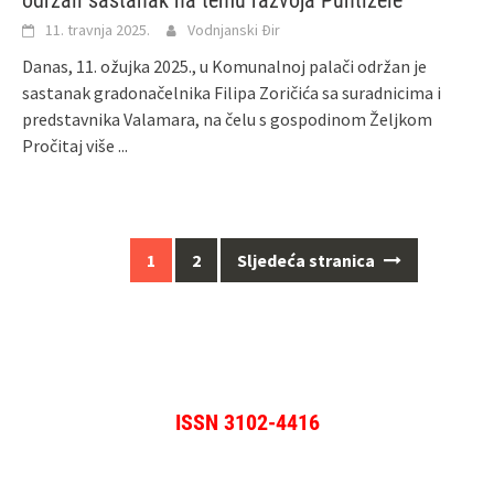
održali sastanak na temu razvoja Puntižele
11. travnja 2025.
Vodnjanski Đir
Danas, 11. ožujka 2025., u Komunalnoj palači održan je
sastanak gradonačelnika Filipa Zoričića sa suradnicima i
predstavnika Valamara, na čelu s gospodinom Željkom
Pročitaj više ...
Navigacija
1
2
Sljedeća stranica
za
objave
ISSN 3102-4416