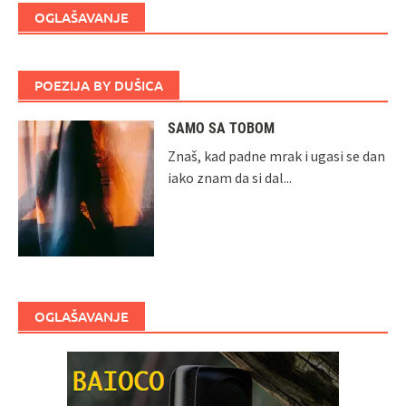
OGLAŠAVANJE
POEZIJA BY DUŠICA
SAMO SA TOBOM
Znaš, kad padne mrak i ugasi se dan
iako znam da si dal...
OGLAŠAVANJE