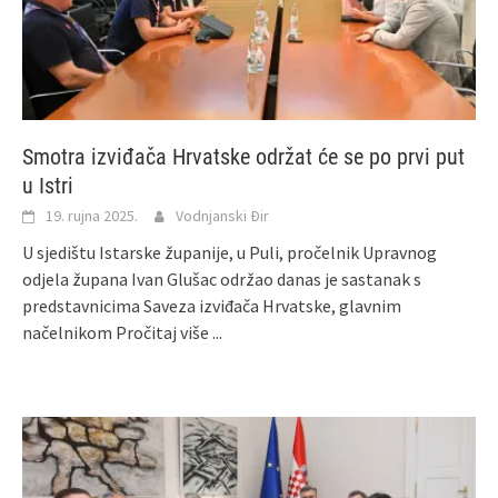
Smotra izviđača Hrvatske održat će se po prvi put
u Istri
19. rujna 2025.
Vodnjanski Đir
U sjedištu Istarske županije, u Puli, pročelnik Upravnog
odjela župana Ivan Glušac održao danas je sastanak s
predstavnicima Saveza izviđača Hrvatske, glavnim
načelnikom
Pročitaj više ...