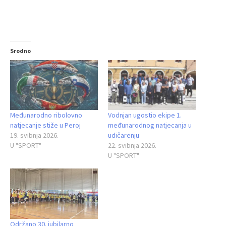
Srodno
Međunarodno ribolovno
Vodnjan ugostio ekipe 1.
natjecanje stiže u Peroj
međunarodnog natjecanja u
19. svibnja 2026.
udičarenju
U "SPORT"
22. svibnja 2026.
U "SPORT"
Održano 30. jubilarno