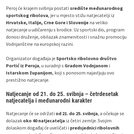
Peroj će krajem svibnja postati
središte međunarodnog
sportskog ribolova
, jer u mjesto stižu natjecatelji iz
Hrvatske, Italije, Crne Gore i Slovenije
na veliko
natjecanje u udičarenju s brodice. Uz sportski dio, program
donosi druženje, obilazak znamenitosti i snažnu promociju
Vodnjanštine na europskoj razini.
Organizator događaja je
Sportsko ribolovno društvo
Portić iz Peroja
, u suradnji s
Gradom Vodnjanom
i
Istarskom županijom
, koji s ponosom najavljuju ovo
prestižno natjecanje.
Natjecanje od 21. do 25. svibnja – četrdesetak
natjecatelja i međunarodni karakter
Natjecanje će se održati
od 21. do 25. svibnja
, a očekuje se
dolazak
oko 40 natjecatelja
iz četiri zemlje. Svojim
dolaskom događaj će uveličati i
predsjednici ribolovnih