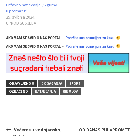
Državno natjecanje „Sigurno
u prometu“
25. svibnja 2024.
U "KOD SUSJEDA"
AKO VAM SE SVIDIO NAŠ PORTAL –
Podržite nas donacijom za kavu
AKO VAM SE SVIDIO NAŠ PORTAL –
Podržite nas donacijom za kavu
OBJAVLJENO U
DOGAĐANJA
SPORT
OZNAČENO
NATJECANJA
RIBOLOV
Navigacija
Večeras u vodnjanskoj
OD DANAS PULAPROMET
objava