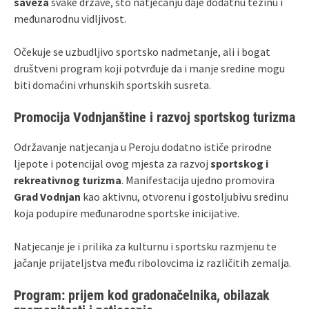
saveza
svake države, što natjecanju daje dodatnu težinu i
međunarodnu vidljivost.
Očekuje se uzbudljivo sportsko nadmetanje, ali i bogat
društveni program koji potvrđuje da i manje sredine mogu
biti domaćini vrhunskih sportskih susreta.
Promocija Vodnjanštine i razvoj sportskog turizma
Održavanje natjecanja u Peroju dodatno ističe prirodne
ljepote i potencijal ovog mjesta za razvoj
sportskog i
rekreativnog turizma
. Manifestacija ujedno promovira
Grad Vodnjan
kao aktivnu, otvorenu i gostoljubivu sredinu
koja podupire međunarodne sportske inicijative.
Natjecanje je i prilika za kulturnu i sportsku razmjenu te
jačanje prijateljstva među ribolovcima iz različitih zemalja.
Program: prijem kod gradonačelnika, obilazak