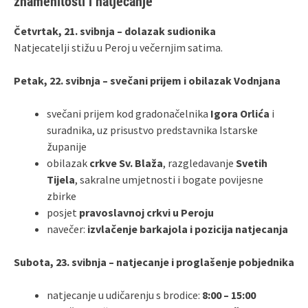
znamenitosti i natjecanje
Četvrtak, 21. svibnja – dolazak sudionika
Natjecatelji stižu u Peroj u večernjim satima.
Petak, 22. svibnja – svečani prijem i obilazak Vodnjana
svečani prijem kod gradonačelnika
Igora Orlića
i
suradnika, uz prisustvo predstavnika Istarske
županije
obilazak
crkve Sv. Blaža
, razgledavanje
Svetih
Tijela
, sakralne umjetnosti i bogate povijesne
zbirke
posjet
pravoslavnoj crkvi u Peroju
navečer:
izvlačenje barkajola i pozicija natjecanja
Subota, 23. svibnja – natjecanje i proglašenje pobjednika
natjecanje u udičarenju s brodice:
8:00 – 15:00