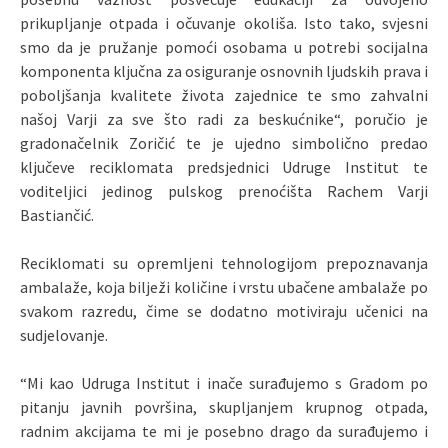
prikupljanje otpada i očuvanje okoliša. Isto tako, svjesni
smo da je pružanje pomoći osobama u potrebi socijalna
komponenta ključna za osiguranje osnovnih ljudskih
prava i
poboljšanja kvalitete života zajednice te smo zahvalni
našoj Varji za sve što radi za beskućnike“, poručio je
gradonačelnik Zoričić te je ujedno simbolično predao
ključeve reciklomata
predsjednici Udruge Institut te
voditeljici jedinog pulskog prenoćišta Rachem Varji
Bastiančić.
Reciklomati su opremljeni tehnologijom prepoznavanja
ambalaže, koja bilježi količine i vrstu ubačene ambalaže po
svakom razredu, čime se dodatno motiviraju učenici na
sudjelovanje.
“
Mi kao
Udruga Institut
i inače surađujemo s Gradom po
pitanju javnih površina, skupljanjem krupnog otpada,
radnim akcijama te mi je posebno drago da surađujemo i