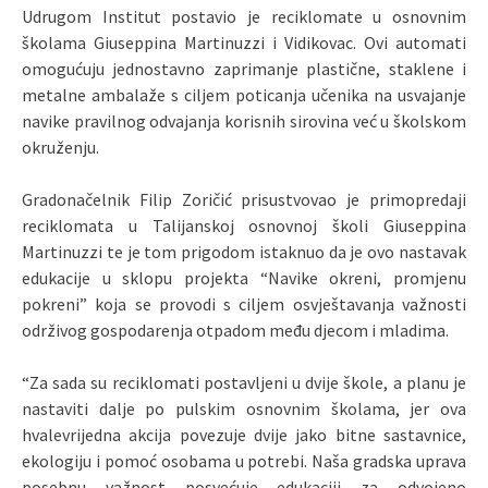
Udrugom Institut postavio je reciklomate u osnovnim
školama Giuseppina Martinuzzi i Vidikovac.
Ovi automati
omogućuju jednostavno zaprimanje plastične, staklene i
metalne ambalaže s ciljem poticanja učenika na usvajanje
navike pravilnog odvajanja korisnih sirovina već u školskom
okruženju.
Gradonačelnik Filip Zoričić prisustvovao je
primopredaji
reciklomata u Talijanskoj osnovnoj školi Giuseppina
Martinuzzi te je tom prigodom istaknuo
da je ovo nastavak
edukacije u sklopu projekta “Navike okreni, promjenu
pokreni” koja se provodi s ciljem osvještavanja važnosti
održivog gospodarenja otpadom među djecom i mladima.
“
Za sada su reciklomati postavljeni u dvije škole, a planu je
nastaviti dalje po pulskim osnovnim školama, jer ova
hvalevrijedna akcija povezuje dvije jako bitne sastavnice,
ekologiju i pomoć osobama u potrebi. Naša gradska uprava
posebnu važnost posvećuje edukaciji za
odvojeno