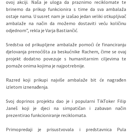
ovoj akciji. Naša je uloga da praznimo reciklomate te
brinemo da prikup funkcionira s time da sva ambalaža
ostaje nama. U susret nam je izašao jedan veliki otkupljivač
ambalaže na način da možemo dostaviti veću količinu
odjednom”, rekla je Varja Bastiančić.
Sredstva od prikupljene ambalaže pomoći će financiranju
djelovanja prenoćišta za beskućnike Rachem, čime se ovaj
projekt dodatno povezuje s humanitarnim ciljevima te
pomaže onima kojima je najpotrebnije.
Razred koji prikupi najviše ambalaže bit će nagrađen
izletom iznenađenja.
Svoj doprinos projektu dao je i popularni TikToker Filip
Janeš koji je djeci na simpatičan i zabavan način
prezentirao funkcioniranje reciklomata.
Primopredaji je prisustvovala i predstavnica Pula