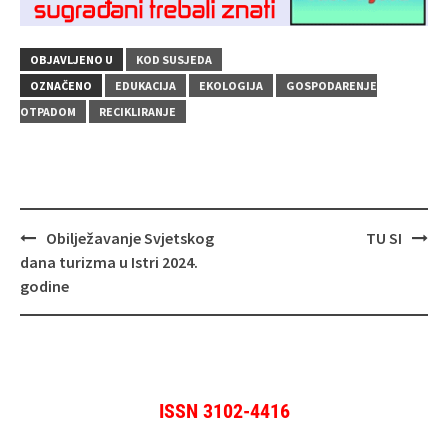
OBJAVLJENO U
KOD SUSJEDA
OZNAČENO
EDUKACIJA
EKOLOGIJA
GOSPODARENJE
OTPADOM
RECIKLIRANJE
Navigacija
Obilježavanje Svjetskog
TU SI
objava
dana turizma u Istri 2024.
godine
ISSN 3102-4416