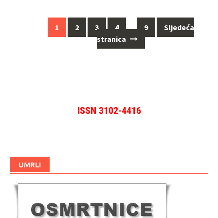
Navigacija
1
2
3
4
…
9
Sljedeća
za
stranica
objave
ISSN 3102-4416
UMRLI