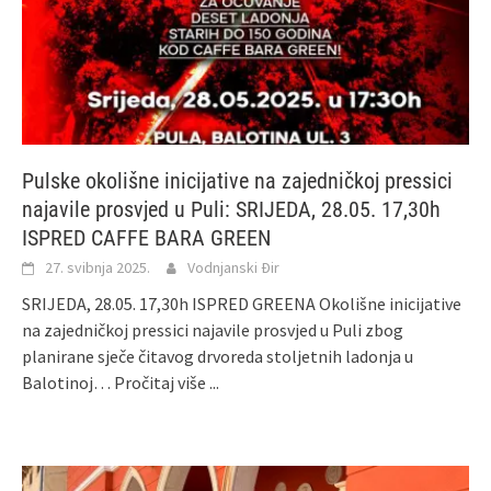
Pulske okolišne inicijative na zajedničkoj pressici
najavile prosvjed u Puli: SRIJEDA, 28.05. 17,30h
ISPRED CAFFE BARA GREEN
27. svibnja 2025.
Vodnjanski Đir
SRIJEDA, 28.05. 17,30h ISPRED GREENA Okolišne inicijative
na zajedničkoj pressici najavile prosvjed u Puli zbog
planirane sječe čitavog drvoreda stoljetnih ladonja u
Balotinoj…
Pročitaj više ...