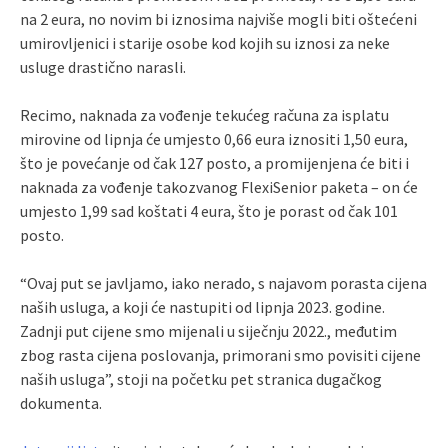
na 2 eura, no novim bi iznosima najviše mogli biti oštećeni
umirovljenici i starije osobe kod kojih su iznosi za neke
usluge drastično narasli.
Recimo, naknada za vođenje tekućeg računa za isplatu
mirovine od lipnja će umjesto 0,66 eura iznositi 1,50 eura,
što je povećanje od čak 127 posto, a promijenjena će biti i
naknada za vođenje takozvanog FlexiSenior paketa – on će
umjesto 1,99 sad koštati 4 eura, što je porast od čak 101
posto.
“Ovaj put se javljamo, iako nerado, s najavom porasta cijena
naših usluga, a koji će nastupiti od lipnja 2023. godine.
Zadnji put cijene smo mijenali u siječnju 2022., međutim
zbog rasta cijena poslovanja, primorani smo povisiti cijene
naših usluga”, stoji na početku pet stranica dugačkog
dokumenta.