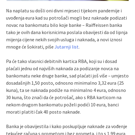
Na naplatu su došli oni divni mjeseci tijekom pandemije i
uvođenja eura kad su potrošači mogli bez naknade podizati
novac na bankomatu bilo koje banke – Raiffeissen banka
tako je ovih dana korisnicima poslala obavijesti da od lipnja
mijenja cijene nekih svojih usluga i naknada, a novi iznosi
mnoge će šokirati, piše
Jutarnji list
.
Pa će tako vlasnici debitnih kartica RBA, koji su i dosad
plaćali jednu od najviših naknada za podizanje novca na
bankomatu neke druge banke, sad plaćati još više – umjesto
dosadašnjih 1,50 posto, odnosno minimalno 3,32 eura (25
kuna), ta se naknada podiže na minimalno 4 eura, odnosno
30 kuna, što znači da će potrošač, ako s RBA karticom na
nekom drugom bankomatu poželi podići 10 eura, banci
morati platiti čak 40 posto naknade.
Banka je obavijestila i kako poskupljuje naknade za vođenje
tekućeg računa s prometom i bez prometa, i to s 1,99 eura