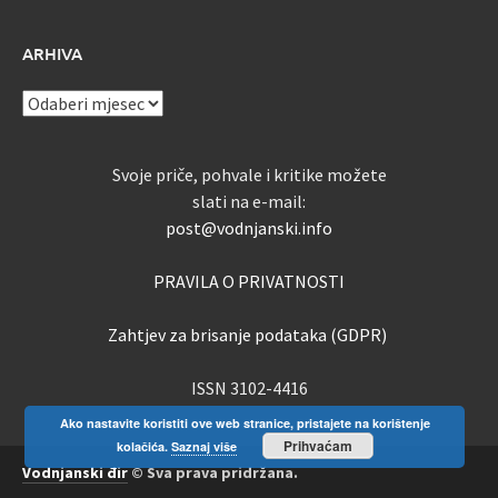
ARHIVA
ARHIVA
Svoje priče, pohvale i kritike možete
slati na e-mail:
post@vodnjanski.info
PRAVILA O PRIVATNOSTI
Zahtjev za brisanje podataka (GDPR)
ISSN 3102-4416
Ako nastavite koristiti ove web stranice, pristajete na korištenje
Prihvaćam
kolačića.
Saznaj više
Vodnjanski đir
© Sva prava pridržana.