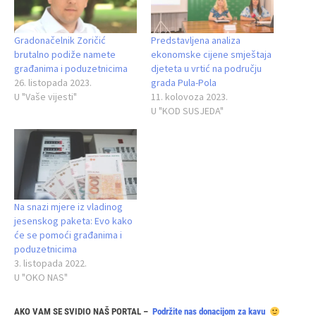
Gradonačelnik Zoričić
Predstavljena analiza
brutalno podiže namete
ekonomske cijene smještaja
građanima i poduzetnicima
djeteta u vrtić na području
26. listopada 2023.
grada Pula-Pola
U "Vaše vijesti"
11. kolovoza 2023.
U "KOD SUSJEDA"
Na snazi mjere iz vladinog
jesenskog paketa: Evo kako
će se pomoći građanima i
poduzetnicima
3. listopada 2022.
U "OKO NAS"
AKO VAM SE SVIDIO NAŠ PORTAL –
Podržite nas donacijom za kavu