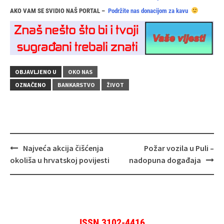
AKO VAM SE SVIDIO NAŠ PORTAL –
Podržite nas donacijom za kavu
OBJAVLJENO U
OKO NAS
OZNAČENO
BANKARSTVO
ŽIVOT
Navigacija
Najveća akcija čišćenja
Požar vozila u Puli –
objava
okoliša u hrvatskoj povijesti
nadopuna događaja
ISSN 3102-4416