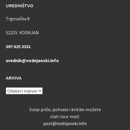
UREDNIŠTVO
Trgovačka 8
52215 VODNJAN
097 625 3331
urednik@vodnjanski.info
ARHIVA
ARHIVA
Svoje priče, pohvale i kritike možete
slati na e-mail:
post@vodnjanski.info