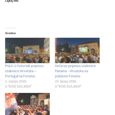
Lajkaj ovo:
Srodno
PULA: U četvrtak prijenos
Večeras prijenos utakmice
utakmice Hrvatska –
Panama – Hrvatska na
Portugal na Forumu
pulskom Forumu
1. srpnja 2026.
23. lipnja 2026.
U "KOD SUSJEDA"
U "KOD SUSJEDA"