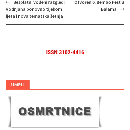
Navigacija
Besplatni vođeni razgledi
Otvoren 6. Bembo Fest u
objava
Vodnjana ponovno tijekom
Balama
ljeta i nova tematska šetnja
ISSN 3102-4416
UMRLI