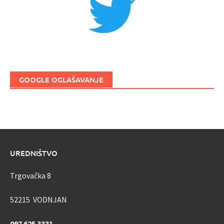
GOOGLE OGLAŠAVANJE
UREDNIŠTVO
Trgovačka 8
52215 VODNJAN
097 625 3331