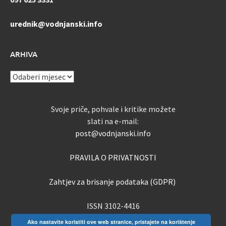
urednik@vodnjanski.info
ARHIVA
ARHIVA
Svoje priče, pohvale i kritike možete
slati na e-mail:
post@vodnjanski.info
PRAVILA O PRIVATNOSTI
Zahtjev za brisanje podataka (GDPR)
ISSN 3102-4416
Ako nastavite koristiti ove web stranice, pristajete na korištenje