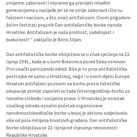
smijemo zaboraviti i moramo ga prenijeti mlađim
generacijama u nasljeđe jer se ne smije zaboraviti što su
fašizam i nacizam, a što znači antifašizam. Ovom prigodom
želim čestitati praznik Dan antifašističke borbe naroda
Hrvatske. Antifašizam je naša prošlost, sadašnjost i
budućnost! “ zaključio je Boris Siljan.
Dan antifašističke borbe obilježava se u znak sjećanja na 22.
lipnja 1941., kada je u šumi Brezovica pored Siska osnovan
Prvi sisački partizanski odred. Bila je to prva antifašistička
postrojba ne samo u Hrvatskoj, nego i u ovom dijelu Europe.
Hrvatski antifašisti pozivom na borbu protiv fašističke
okupacije zemlje započeli su tada četverogodišnju borbu za
narodnu slobodu i socijalna prava. U Hrvatskoj je osnutak
sisačkog odreda označio početak organizirane
narodnooslobodilačke borbe u kojoj je aktivno sudjelovalo
više od pola milijuna hrvatskih građana. Dan antifašističke
borbe obilježava se 22. lipnja od stjecanja neovisnosti
Republike Hrvatske.