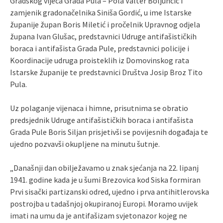
Gradskog vijeća Grada Pula – Pola Valter Boljunčić i
zamjenik gradonačelnika Siniša Gordić, u ime Istarske
županije župan Boris Miletić i pročelnik Upravnog odjela
župana Ivan Glušac, predstavnici Udruge antifašističkih
boraca i antifašista Grada Pule, predstavnici policije i
Koordinacije udruga proisteklih iz Domovinskog rata
Istarske županije te predstavnici Društva Josip Broz Tito
Pula.
Uz polaganje vijenaca i himne, prisutnima se obratio
predsjednik Udruge antifašističkih boraca i antifašista
Grada Pule Boris Siljan prisjetivši se povijesnih događaja te
ujedno pozvavši okupljene na minutu šutnje.
„Današnji dan obilježavamo u znak sjećanja na 22. lipanj
1941. godine kada je u šumi Brezovica kod Siska formiran
Prvi sisački partizanski odred, ujedno i prva antihitlerovska
postrojba u tadašnjoj okupiranoj Europi. Moramo uvijek
imati na umu da je antifašizam svjetonazor kojeg ne