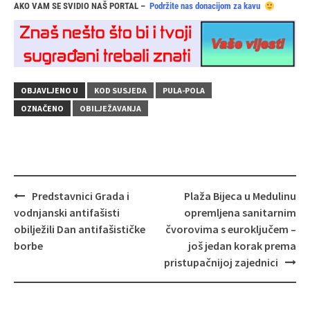
AKO VAM SE SVIDIO NAŠ PORTAL –
Podržite nas donacijom za kavu
OBJAVLJENO U
KOD SUSJEDA
PULA-POLA
OZNAČENO
OBILJEŽAVANJA
Navigacija
Predstavnici Grada i
Plaža Bijeca u Medulinu
objava
vodnjanski antifašisti
opremljena sanitarnim
obilježili Dan antifašističke
čvorovima s euroključem –
borbe
još jedan korak prema
pristupačnijoj zajednici