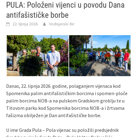
PULA: Položeni vijenci u povodu Dana
antifašističke borbe
22. lipnja 2026.
Vodnjanski Đir
Danas, 22. lipnja 2026. godine, polaganjem vijenaca kod
Spomenika palim antifašističkim borcima i spomen-ploče
palim borcima NOB-a na pulskom Gradskom groblju te u
Titovom parku kod Spomenika borcima NOB-a i žrtvama
fašizma obilježen je Dan antifašističke borbe.
U ime Grada Pula – Pola vijenac su položili predsjednik