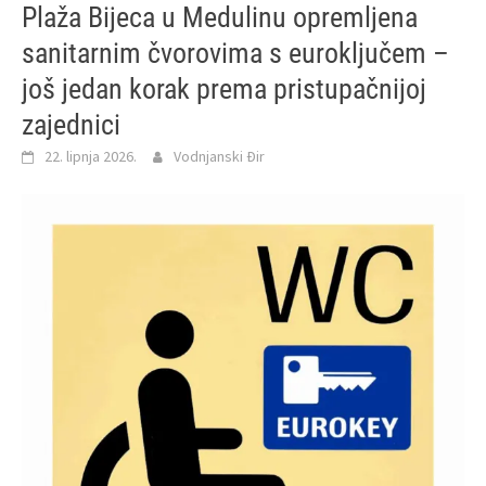
Plaža Bijeca u Medulinu opremljena
sanitarnim čvorovima s euroključem –
još jedan korak prema pristupačnijoj
zajednici
22. lipnja 2026.
Vodnjanski Đir