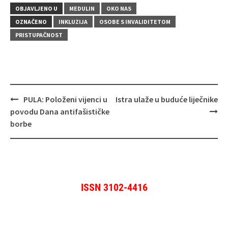
OBJAVLJENO U
MEDULIN
OKO NAS
OZNAČENO
INKLUZIJA
OSOBE S INVALIDITETOM
PRISTUPAČNOST
Navigacija
PULA: Položeni vijenci u
Istra ulaže u buduće liječnike
objava
povodu Dana antifašističke
borbe
ISSN 3102-4416