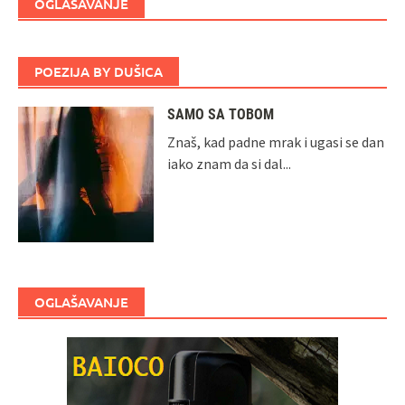
OGLAŠAVANJE
POEZIJA BY DUŠICA
SAMO SA TOBOM
Znaš, kad padne mrak i ugasi se dan
iako znam da si dal...
OGLAŠAVANJE