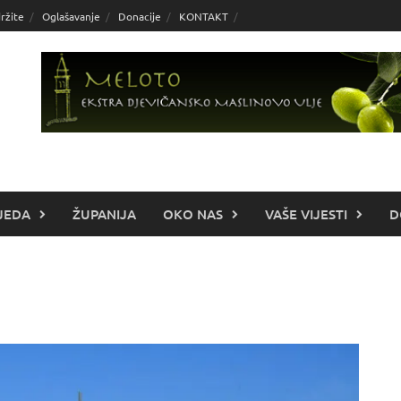
ržite
Oglašavanje
Donacije
KONTAKT
JEDA
ŽUPANIJA
OKO NAS
VAŠE VIJESTI
D