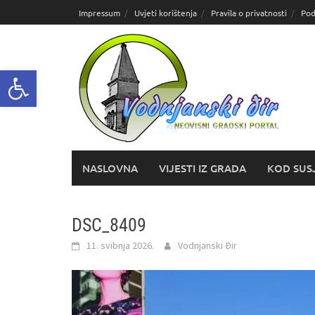
Skoči
Impressum
Uvjeti korištenja
Pravila o privatnosti
Pod
do
sadržaja
Open toolbar
NASLOVNA
VIJESTI IZ GRADA
KOD SUS
DSC_8409
11. svibnja 2026.
Vodnjanski Đir