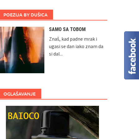
POEZIJA BY DUŠICA
SAMO SA TOBOM
Znaš, kad padne mrak i
ugasi se dan iako znam da
si dal...
OGLAŠAVANJE