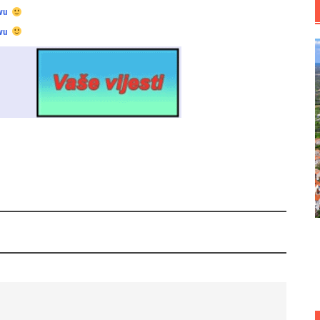
vu
vu