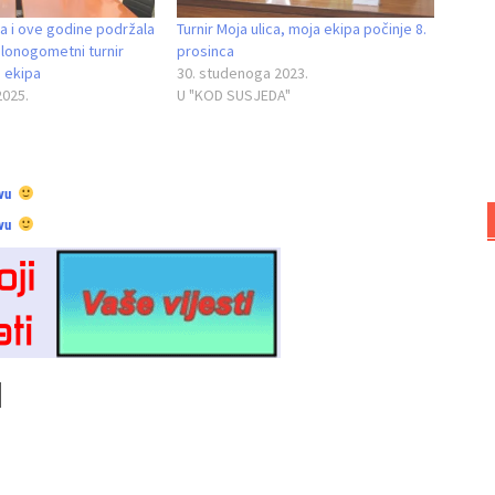
ja i ove godine podržala
Turnir Moja ulica, moja ekipa počinje 8.
alonogometni turnir
prosinca
a ekipa
30. studenoga 2023.
2025.
U "KOD SUSJEDA"
vu
vu