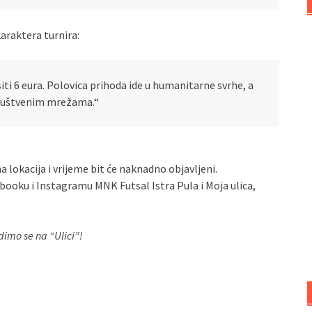
araktera turnira:
siti 6 eura. Polovica prihoda ide u humanitarne svrhe, a
društvenim mrežama.“
a lokacija i vrijeme bit će naknadno objavljeni.
booku i Instagramu MNK Futsal Istra Pula i Moja ulica,
idimo se na “Ulici”!