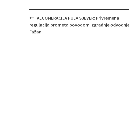
Navigacija
ALGOMERACIJA PULA SJEVER: Privremena
objava
regulacija prometa povodom izgradnje odvodnje
Fažani