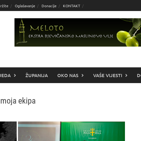
ržite
Oglašavanje
Donacije
KONTAKT
JEDA
ŽUPANIJA
OKO NAS
VAŠE VIJESTI
D
, moja ekipa