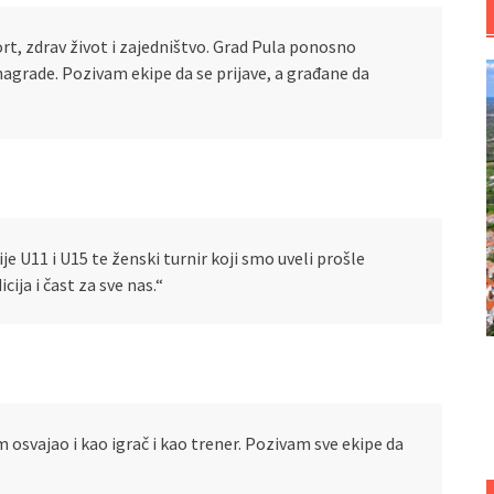
ort, zdrav život i zajedništvo. Grad Pula ponosno
 nagrade. Pozivam ekipe da se prijave, a građane da
ije U11 i U15 te ženski turnir koji smo uveli prošle
icija i čast za sve nas.“
am osvajao i kao igrač i kao trener. Pozivam sve ekipe da