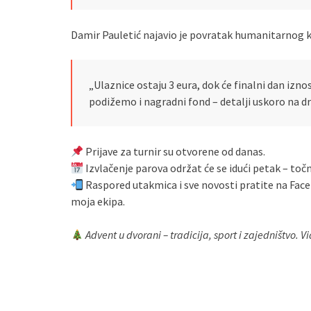
Damir Pauletić najavio je povratak humanitarnog k
„Ulaznice ostaju 3 eura, dok će finalni dan izno
podižemo i nagradni fond – detalji uskoro na 
Prijave za turnir su otvorene od danas.
Izvlačenje parova održat će se idući petak – točn
Raspored utakmica i sve novosti pratite na Face
moja ekipa.
Advent u dvorani – tradicija, sport i zajedništvo. V