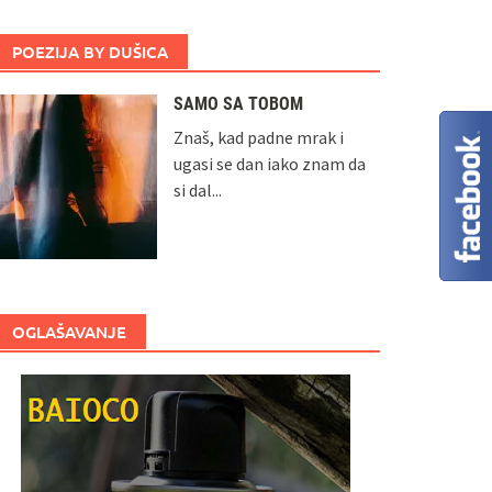
POEZIJA BY DUŠICA
SAMO SA TOBOM
Znaš, kad padne mrak i
ugasi se dan iako znam da
si dal...
OGLAŠAVANJE