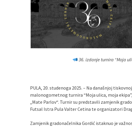
36. izdanje turnira “Moja ul
PULA, 20. studenoga 2025. – Na današnjoj tiskovnoj 
malonogometnog turnira “Moja ulica, moja ekipa”, k
„Mate Parlov“. Turnir su predstavili zamjenik grad
Futsal Istra Pula Valter Cetina te organizatori Dra
Zamjenik gradonačelnika Gordić istaknuo je važnost