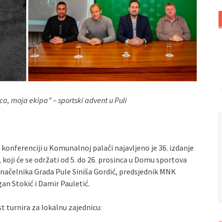
ica, moja ekipa” – sportski advent u Puli
konferenciji u Komunalnoj palači najavljeno je 36. izdanje
oji će se održati od 5. do 26. prosinca u Domu sportova
onačelnika Grada Pule Siniša Gordić, predsjednik MNK
gan Stokić i Damir Pauletić.
 turnira za lokalnu zajednicu: