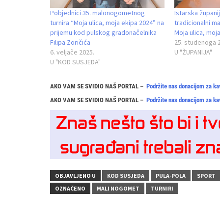
Pobjednici 35. malonogometnog
Istarska župani
turnira “Moja ulica, moja ekipa 2024” na
tradicionalni m
prijemu kod pulskog gradonačelnika
Moja ulica, moj
Filipa Zoričića
25. studenoga 
6. veljače 2025.
U "ŽUPANIJA"
U "KOD SUSJEDA"
AKO VAM SE SVIDIO NAŠ PORTAL –
Podržite nas donacijom za ka
AKO VAM SE SVIDIO NAŠ PORTAL –
Podržite nas donacijom za ka
OBJAVLJENO U
KOD SUSJEDA
PULA-POLA
SPORT
OZNAČENO
MALI NOGOMET
TURNIRI