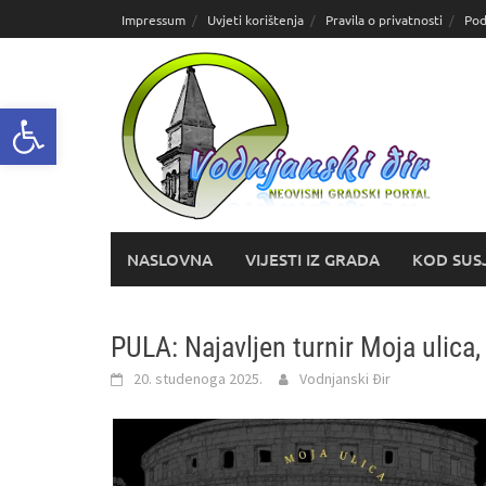
Skoči
Impressum
Uvjeti korištenja
Pravila o privatnosti
Pod
do
sadržaja
Open toolbar
NASLOVNA
VIJESTI IZ GRADA
KOD SUS
PULA: Najavljen turnir Moja ulica
20. studenoga 2025.
Vodnjanski Đir