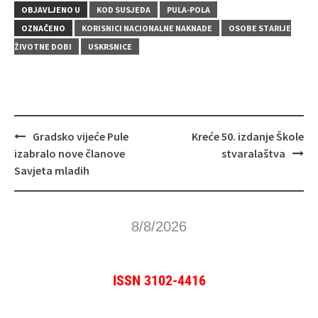
OBJAVLJENO U
KOD SUSJEDA
PULA-POLA
OZNAČENO
KORISNICI NACIONALNE NAKNADE
OSOBE STARIJE
ŽIVOTNE DOBI
USKRSNICE
Navigacija
Gradsko vijeće Pule
Kreće 50. izdanje Škole
objava
izabralo nove članove
stvaralaštva
Savjeta mladih
8/8/2026
ISSN 3102-4416