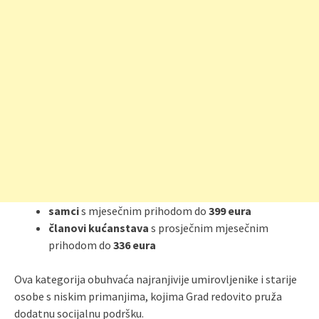
samci
s mjesečnim prihodom do
399 eura
članovi kućanstava
s prosječnim mjesečnim
prihodom do
336 eura
Ova kategorija obuhvaća najranjivije umirovljenike i starije
osobe s niskim primanjima, kojima Grad redovito pruža
dodatnu socijalnu podršku.