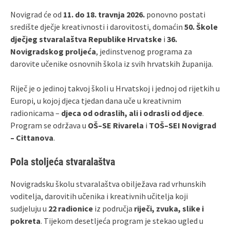
Novigrad će od
11. do 18. travnja 2026.
ponovno postati
središte dječje kreativnosti i darovitosti, domaćin
50. Škole
dječjeg stvaralaštva Republike Hrvatske
i
36.
Novigradskog proljeća
, jedinstvenog programa za
darovite učenike osnovnih škola iz svih hrvatskih županija.
Riječ je o jedinoj takvoj školi u Hrvatskoj i jednoj od rijetkih u
Europi, u kojoj djeca tjedan dana uče u kreativnim
radionicama –
djeca od odraslih, ali i odrasli od djece
.
Program se održava u
OŠ–SE Rivarela
i
TOŠ–SEI Novigrad
– Cittanova
.
Pola stoljeća stvaralaštva
Novigradsku školu stvaralaštva obilježava rad vrhunskih
voditelja, darovitih učenika i kreativnih učitelja koji
sudjeluju u
22 radionice
iz područja
riječi, zvuka, slike i
pokreta
. Tijekom desetljeća program je stekao ugled u