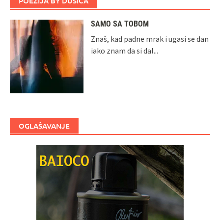
POEZIJA BY DUŠICA
SAMO SA TOBOM
Znaš, kad padne mrak i ugasi se dan
iako znam da si dal...
OGLAŠAVANJE