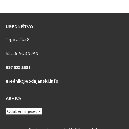
UREDNIŠTVO
Trgovačka 8
52215 VODNJAN
097 625 3331
urednik@vodnjanski.info
ARHIVA
ARHIVA