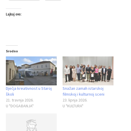
Lajkaj ovo:
Srodno
Dječja kreativnost u Staroj
Snažan zamah istarskoj
školi
filmskoj i kulturnoj sceni
21. travnja 2026.
23. lipnja 2026.
U "DOGAĐANJA"
U "KULTURA"