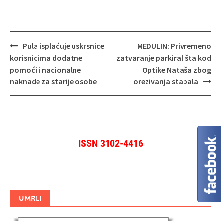
Navigacija
Pula isplaćuje uskrsnice
MEDULIN: Privremeno
objava
korisnicima dodatne
zatvaranje parkirališta kod
pomoći i nacionalne
Optike Nataša zbog
naknade za starije osobe
orezivanja stabala
ISSN 3102-4416
UMRLI