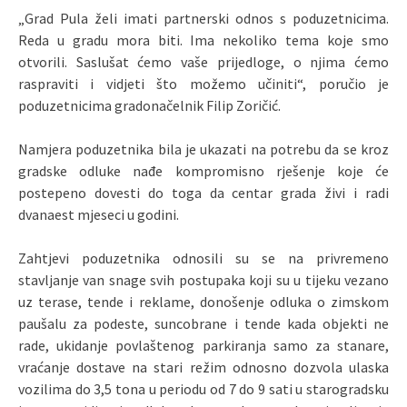
„Grad Pula želi imati partnerski odnos s poduzetnicima.
Reda u gradu mora biti. Ima nekoliko tema koje smo
otvorili. Saslušat ćemo vaše prijedloge, o njima ćemo
raspraviti i vidjeti što možemo učiniti“, poručio je
poduzetnicima gradonačelnik Filip Zoričić.
Namjera poduzetnika bila je ukazati na potrebu da se kroz
gradske odluke nađe kompromisno rješenje koje će
postepeno dovesti do toga da centar grada živi i radi
dvanaest mjeseci u godini.
Zahtjevi poduzetnika odnosili su se na privremeno
stavljanje van snage svih postupaka koji su u tijeku vezano
uz terase, tende i reklame, donošenje odluka o zimskom
paušalu za podeste, suncobrane i tende kada objekti ne
rade, ukidanje povlaštenog parkiranja samo za stanare,
vraćanje dostave na stari režim odnosno dozvola ulaska
vozilima do 3,5 tona u periodu od 7 do 9 sati u starogradsku