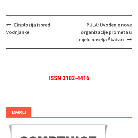
Navigacija
Eksplozija ispred
PULA: Uvođenje nove
objava
Vodnjanke
organizacije prometa u
dijelu naselja Škatari
ISSN 3102-4416
UMRLI