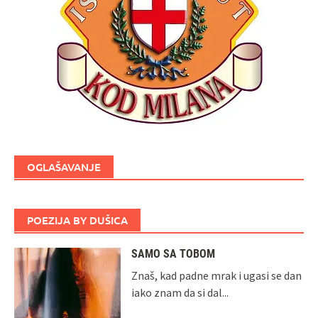
OGLAŠAVANJE
POEZIJA BY DUŠICA
SAMO SA TOBOM
Znaš, kad padne mrak i ugasi se dan
iako znam da si dal...