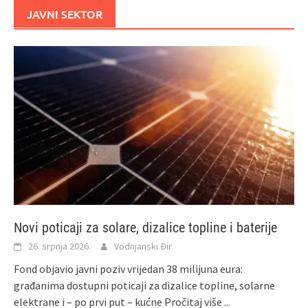
JAVNI SEKTOR
Novi poticaji za solare, dizalice topline i baterije
26. srpnja 2026.
Vodnjanski Đir
Fond objavio javni poziv vrijedan 38 milijuna eura:
građanima dostupni poticaji za dizalice topline, solarne
elektrane i – po prvi put – kućne
Pročitaj više ...