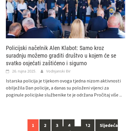
Policijski načelnik Alen Klabot: Samo kroz
suradnju možemo graditi društvo u kojem će se
svatko osjećati zaštićeno i sigurno
26. rujna 2025.
Vodnjanski Đir
Istarska policija je tijekom ovoga tjedna nizom aktivnosti
obilježila Dan policije, a danas su položeni vijenci za
poginule policijske službenike te je održana
Pročitaj više ...
Navigacija
1
2
3
4
…
12
Sljedeća