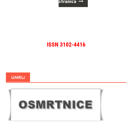
za
stranica
objave
ISSN 3102-4416
UMRLI