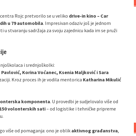
 centra Rojc pretvorilo se u veliko
drive‑in kino – Car
dih u 79 automobila
. Impresivan odaziv još je jednom
 u stvaranju sadržaja za svoju zajednicu kada im se pruži
ije
dnjoškolaca i srednjoškolki:
 Pavlović, Korina Voćanec, Ksenia Maljković i Sara
zaciji. Kroz proces ih je vodila mentorica
Katharina Mikulić
lonterska komponenta
. U provedbi je sudjelovalo više od
150 volonterskih sati
– od logistike i tehničke pripreme
u.
go više od pomaganja: ono je oblik
aktivnog građanstva
,