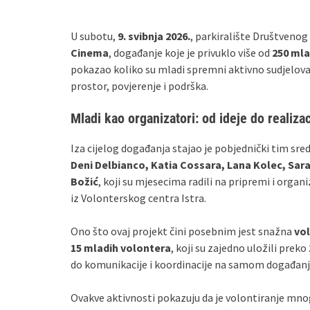
U subotu,
9. svibnja 2026.
, parkiralište Društvenog
Cinema
, događanje koje je privuklo više od
250 mla
pokazao koliko su mladi spremni aktivno sudjelovati
prostor, povjerenje i podrška.
Mladi kao organizatori: od ideje do realizac
Iza cijelog događanja stajao je pobjednički tim sre
Deni Delbianco, Katia Cossara, Lana Kolec, Sara
Božić
, koji su mjesecima radili na pripremi i organi
iz Volonterskog centra Istra.
Ono što ovaj projekt čini posebnim jest snažna
vo
15 mladih volontera
, koji su zajedno uložili preko
do komunikacije i koordinacije na samom događanj
Ovakve aktivnosti pokazuju da je volontiranje mno