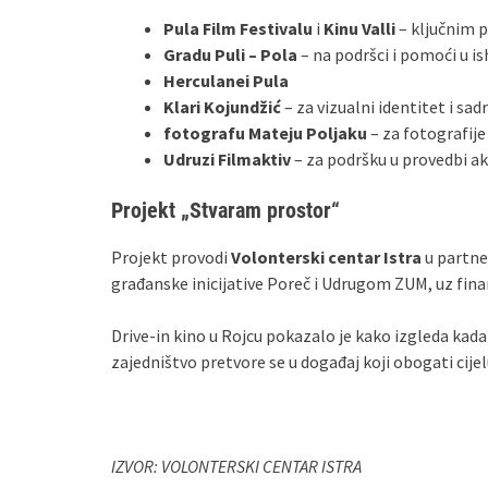
Pula Film Festivalu
i
Kinu Valli
– ključnim p
Gradu Puli – Pola
– na podršci i pomoći u i
Herculanei Pula
Klari Kojundžić
– za vizualni identitet i sa
fotografu Mateju Poljaku
– za fotografij
Udruzi Filmaktiv
– za podršku u provedbi ak
Projekt „Stvaram prostor“
Projekt provodi
Volonterski centar Istra
u partne
građanske inicijative Poreč i Udrugom ZUM, uz fi
Drive‑in kino u Rojcu pokazalo je kako izgleda kada
zajedništvo pretvore se u događaj koji obogati cijel
IZVOR: VOLONTERSKI CENTAR ISTRA