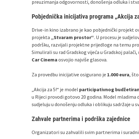
preuzimanja odgovornosti, donošenja odluka i stvar
Pobjednička inicijativa programa „Akcija za
Drive‑in kino izabrano je kao pobjednički projekt 
projekta
„Stvaram prostor“
. U procesu je sudjel
podršku, razvijali projektne prijedloge na temu pro
Simulirali su rad Gradskog vijeća u Gradskoj palači, r
Car Cinema
osvojio najviše glasova.
Za provedbu inicijative osigurano je
1.000 eura
, št
„Akcija za 5!“ je model
participativnog budžetira
u Rijeci provodi gotovo 20 godina. Model mladima da
sudjeluju u donošenju odluka i oblikuju sadržaje u sv
Zahvale partnerima i podrška zajednice
Organizatori su zahvalili svim partnerima i suradni