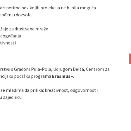
artnerima bez kojih projekcija ne bi bila moguća
shođenju dozvola
držaje za društvene mreže
e događanja
tivnosti
rstvu s Gradom Pula‑Pola, Udrugom Delta, Centrom za
nancijsku podršku programa
Erasmus+
.
 se mladima da prilika: kreativnost, odgovornost i
u zajednicu.