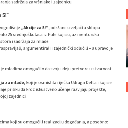
anja sadržaja za vršnjake i zajednicu.
 5!“
ovogodišnje
„Akcije za 5!“
, održane u veljači u sklopu
ovalo 25 srednjoškolaca iz Pule koji su, uz mentorsku
stora i sadržaja za mlade.
aspravljali, argumentirali i zajednički odlučili – a upravo je
o je mladima omogućilo da svoju ideju pretvore u stvarnost.
nja za mlade
, koji je osmislila riječka Udruga Delta i koji se
je priliku da kroz iskustveno učenje razvijaju projekte,
ojoj zajednici.
cima koji su omogućili realizaciju događanja, a posebno: