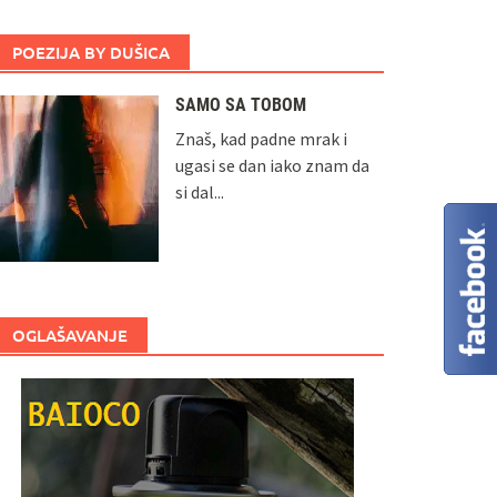
POEZIJA BY DUŠICA
SAMO SA TOBOM
Znaš, kad padne mrak i
ugasi se dan iako znam da
si dal...
OGLAŠAVANJE