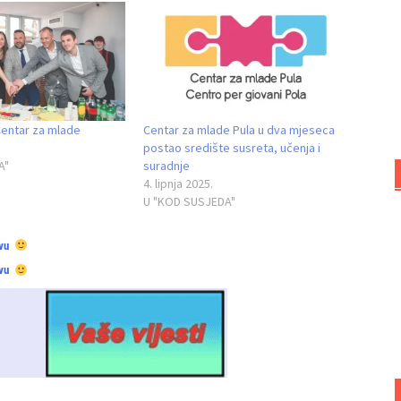
Centar za mlade
Centar za mlade Pula u dva mjeseca
postao središte susreta, učenja i
A"
suradnje
4. lipnja 2025.
U "KOD SUSJEDA"
vu
vu