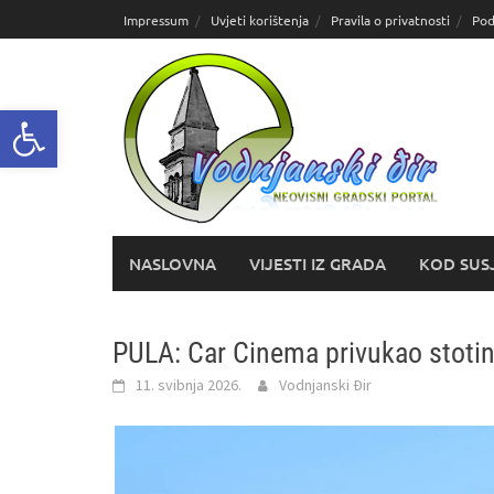
Skoči
Impressum
Uvjeti korištenja
Pravila o privatnosti
Pod
do
sadržaja
Open toolbar
NASLOVNA
VIJESTI IZ GRADA
KOD SUS
PULA: Car Cinema privukao stotin
11. svibnja 2026.
Vodnjanski Đir