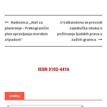
Navigacija
Radionica ,,Alat za
U Valbandonu se provodi
objava
planiranje – Prekogranični
zajednička obuka o
plan upravljanja morskim
poštivanju ljudskih prava u
otpadom”
zaštiti granica
ISSN 3102-4416
UMRLI