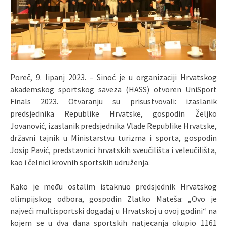
Poreč, 9. lipanj 2023. – Sinoć je u organizaciji Hrvatskog
akademskog sportskog saveza (HASS) otvoren UniSport
Finals 2023. Otvaranju su prisustvovali: izaslanik
predsjednika Republike Hrvatske, gospodin Željko
Jovanović, izaslanik predsjednika Vlade Republike Hrvatske,
državni tajnik u Ministarstvu turizma i sporta, gospodin
Josip Pavić, predstavnici hrvatskih sveučilišta i veleučilišta,
kao i čelnici krovnih sportskih udruženja.
Kako je među ostalim istaknuo predsjednik Hrvatskog
olimpijskog odbora, gospodin Zlatko Mateša: „Ovo je
najveći multisportski događaj u Hrvatskoj u ovoj godini“ na
kojem se u dva dana sportskih natjecanja okupio 1161