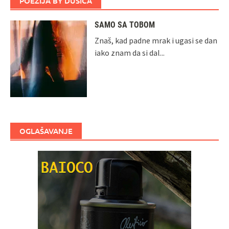
POEZIJA BY DUŠICA
SAMO SA TOBOM
Znaš, kad padne mrak i ugasi se dan
iako znam da si dal...
OGLAŠAVANJE