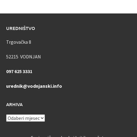
UREDNIŠTVO
Trgovačka 8
52215 VODNJAN
097 625 3331
urednik@vodnjanski.info
ARHIVA
ARHIVA