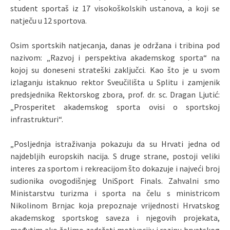
student sportaš iz 17 visokoškolskih ustanova, a koji se
natječu u 12 sportova.
Osim sportskih natjecanja, danas je održana i tribina pod
nazivom: „Razvoj i perspektiva akademskog sporta“ na
kojoj su doneseni strateški zaključci. Kao što je u svom
izlaganju istaknuo rektor Sveučilišta u Splitu i zamjenik
predsjednika Rektorskog zbora, prof. dr. sc. Dragan Ljutić:
„Prosperitet akademskog sporta ovisi o sportskoj
infrastrukturi“.
„
Posljednja istraživanja pokazuju da su Hrvati jedna od
najdebljih europskih nacija. S druge strane, postoji veliki
interes za sportom i rekreacijom što dokazuje i najveći broj
sudionika ovogodišnjeg UniSport Finals. Zahvalni smo
Ministarstvu turizma i sporta na čelu s ministricom
Nikolinom Brnjac koja prepoznaje vrijednosti Hrvatskog
akademskog sportskog saveza i njegovih projekata,
međutim ako želimo zadržati motivaciju i razinu hrvatskog