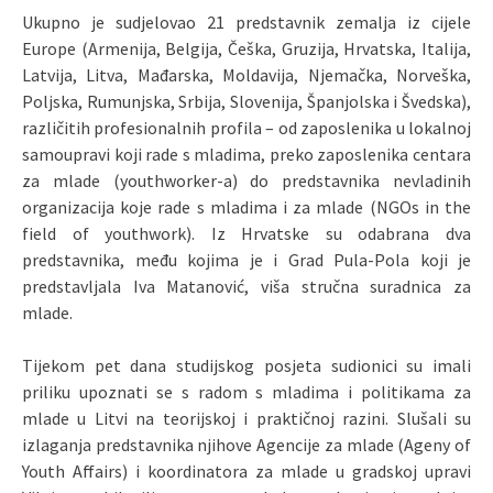
Ukupno je sudjelovao 21 predstavnik zemalja iz cijele
Europe (Armenija, Belgija, Češka, Gruzija, Hrvatska, Italija,
Latvija, Litva, Mađarska, Moldavija, Njemačka, Norveška,
Poljska, Rumunjska, Srbija, Slovenija, Španjolska i Švedska),
različitih profesionalnih profila – od zaposlenika u lokalnoj
samoupravi koji rade s mladima, preko zaposlenika centara
za mlade (youthworker-a) do predstavnika nevladinih
organizacija koje rade s mladima i za mlade (NGOs in the
field of youthwork). Iz Hrvatske su odabrana dva
predstavnika, među kojima je i Grad Pula-Pola koji je
predstavljala Iva Matanović, viša stručna suradnica za
mlade.
Tijekom pet dana studijskog posjeta sudionici su imali
priliku upoznati se s radom s mladima i politikama za
mlade u Litvi na teorijskoj i praktičnoj razini. Slušali su
izlaganja predstavnika njihove Agencije za mlade (Ageny of
Youth Affairs) i koordinatora za mlade u gradskoj upravi