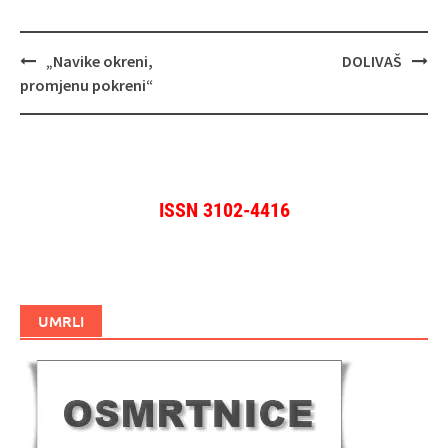
Navigacija
„Navike okreni,
DOLIVAŠ
objava
promjenu pokreni“
ISSN 3102-4416
UMRLI