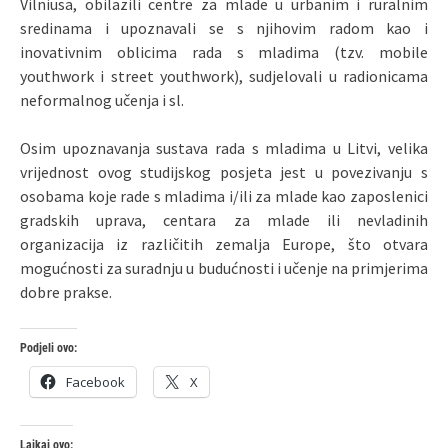
Vilniusa, obilazili centre za mlade u urbanim i ruralnim
sredinama i upoznavali se s njihovim radom kao i
inovativnim oblicima rada s mladima (tzv. mobile
youthwork i street youthwork), sudjelovali u radionicama
neformalnog učenja i sl.
Osim upoznavanja sustava rada s mladima u Litvi, velika
vrijednost ovog studijskog posjeta jest u povezivanju s
osobama koje rade s mladima i/ili za mlade kao zaposlenici
gradskih uprava, centara za mlade ili nevladinih
organizacija iz različitih zemalja Europe, što otvara
mogućnosti za suradnju u budućnosti i učenje na primjerima
dobre prakse.
Podjeli ovo:
Facebook
X
Lajkaj ovo: