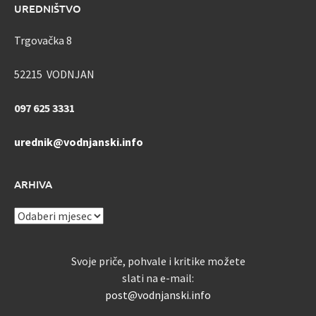
UREDNIŠTVO
Trgovačka 8
52215 VODNJAN
097 625 3331
urednik@vodnjanski.info
ARHIVA
ARHIVA
Svoje priče, pohvale i kritike možete
slati na e-mail:
post@vodnjanski.info