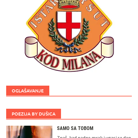
OGLAŠAVANJE
POEZIJA BY DUŠICA
SAMO SA TOBOM
Znaš, kad padne mrak i ugasi se dan