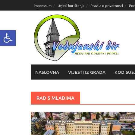
Skoči
Impressum
Uvjeti korištenja
Pravila o privatnosti
Pod
do
sadržaja
Open toolbar
NASLOVNA
VIJESTI IZ GRADA
KOD SUS
RAD S MLADIMA