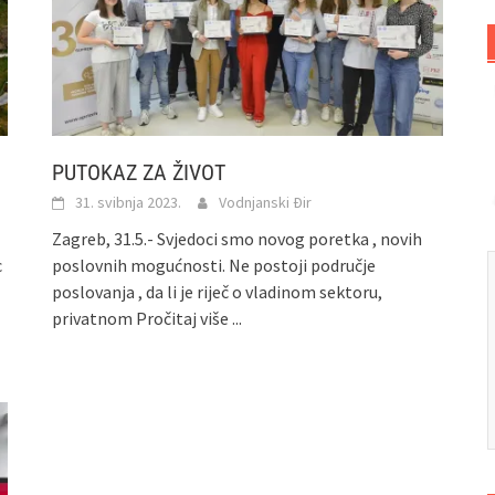
PUTOKAZ ZA ŽIVOT
31. svibnja 2023.
Vodnjanski Đir
Zagreb, 31.5.- Svjedoci smo novog poretka , novih
c
poslovnih mogućnosti. Ne postoji područje
poslovanja , da li je riječ o vladinom sektoru,
privatnom
Pročitaj više ...