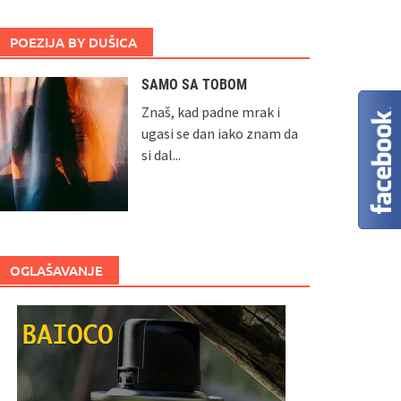
POEZIJA BY DUŠICA
SAMO SA TOBOM
Znaš, kad padne mrak i
ugasi se dan iako znam da
si dal...
OGLAŠAVANJE