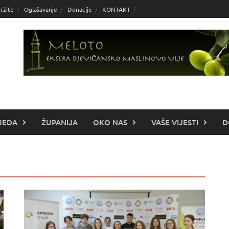
ržite
Oglašavanje
Donacije
KONTAKT
JEDA
ŽUPANIJA
OKO NAS
VAŠE VIJESTI
D