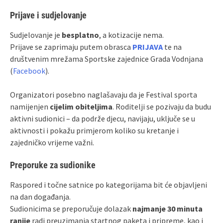
Prijave i sudjelovanje
Sudjelovanje je
besplatno
, a kotizacije nema.
Prijave se zaprimaju putem obrasca
PRIJAVA
te na
društvenim mrežama Sportske zajednice Grada Vodnjana
(
Facebook
).
Organizatori posebno naglašavaju da je Festival sporta
namijenjen
cijelim obiteljima
. Roditelji se pozivaju da budu
aktivni sudionici – da podrže djecu, navijaju, uključe se u
aktivnosti i pokažu primjerom koliko su kretanje i
zajedničko vrijeme važni.
Preporuke za sudionike
Raspored i točne satnice po kategorijama bit će objavljeni
na dan događanja.
Sudionicima se preporučuje dolazak
najmanje 30 minuta
ranije
radi preuzimanja startnog paketa i pripreme, kao i