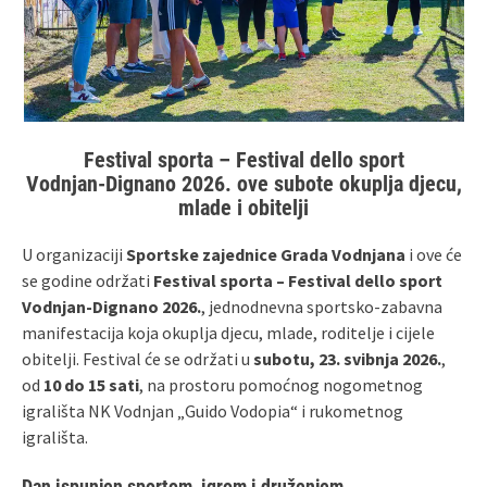
Festival sporta – Festival dello sport
Vodnjan‑Dignano 2026. ove subote okuplja djecu,
mlade i obitelji
U organizaciji
Sportske zajednice Grada Vodnjana
i ove će
se godine održati
Festival sporta – Festival dello sport
Vodnjan‑Dignano 2026.
, jednodnevna sportsko‑zabavna
manifestacija koja okuplja djecu, mlade, roditelje i cijele
obitelji. Festival će se održati u
subotu, 23. svibnja 2026.
,
od
10 do 15 sati
, na prostoru pomoćnog nogometnog
igrališta NK Vodnjan „Guido Vodopia“ i rukometnog
igrališta.
Dan ispunjen sportom, igrom i druženjem