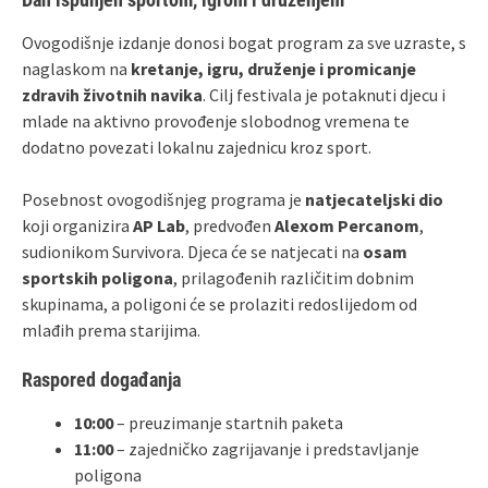
Ovogodišnje izdanje donosi bogat program za sve uzraste, s
naglaskom na
kretanje, igru, druženje i promicanje
zdravih životnih navika
. Cilj festivala je potaknuti djecu i
mlade na aktivno provođenje slobodnog vremena te
dodatno povezati lokalnu zajednicu kroz sport.
Posebnost ovogodišnjeg programa je
natjecateljski dio
koji organizira
AP Lab
, predvođen
Alexom Percanom
,
sudionikom Survivora. Djeca će se natjecati na
osam
sportskih poligona
, prilagođenih različitim dobnim
skupinama, a poligoni će se prolaziti redoslijedom od
mlađih prema starijima.
Raspored događanja
10:00
– preuzimanje startnih paketa
11:00
– zajedničko zagrijavanje i predstavljanje
poligona