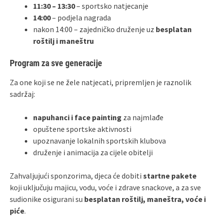
11:30 – 13:30
– sportsko natjecanje
14:00
– podjela nagrada
nakon 14:00 – zajedničko druženje uz
besplatan
roštilj i maneštru
Program za sve generacije
Za one koji se ne žele natjecati, pripremljen je raznolik
sadržaj:
napuhanci i face painting
za najmlađe
opuštene sportske aktivnosti
upoznavanje lokalnih sportskih klubova
druženje i animacija za cijele obitelji
Zahvaljujući sponzorima, djeca će dobiti
startne pakete
koji uključuju majicu, vodu, voće i zdrave snackove, a za sve
sudionike osigurani su
besplatan roštilj, maneštra, voće i
piće
.