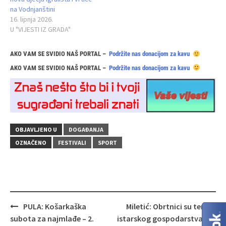
na Vodnjanštini
16. lipnja 2026.
U "VIJESTI IZ GRADA"
AKO VAM SE SVIDIO NAŠ PORTAL –
Podržite nas donacijom za kavu
AKO VAM SE SVIDIO NAŠ PORTAL –
Podržite nas donacijom za kavu
OBJAVLJENO U
DOGAĐANJA
OZNAČENO
FESTIVALI
SPORT
Navigacija
PULA: Košarkaška
Miletić: Obrtnici su temelj
objava
subota za najmlađe – 2.
istarskog gospodarstva