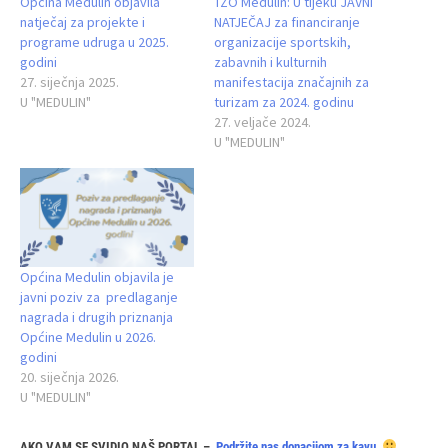
Općina Medulin objavila
TZO Medulin: U tijeku JAVNI
natječaj za projekte i
NATJEČAJ za financiranje
programe udruga u 2025.
organizacije sportskih,
godini
zabavnih i kulturnih
27. siječnja 2025.
manifestacija značajnih za
U "MEDULIN"
turizam za 2024. godinu
27. veljače 2024.
U "MEDULIN"
Općina Medulin objavila je
javni poziv za predlaganje
nagrada i drugih priznanja
Općine Medulin u 2026.
godini
20. siječnja 2026.
U "MEDULIN"
AKO VAM SE SVIDIO NAŠ PORTAL –
Podržite nas donacijom za kavu