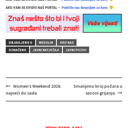
AKO VAM SE SVIDIO NAŠ PORTAL –
Podržite nas donacijom za kavu
OBJAVLJENO U
MEDULIN
OKO NAS
OZNAČENO
JAVNI NATJEČAJI
JAVNI POZIVI
Navigacija
Women’s Weekend 2026.
Smanjimo broj požara u
objava
najveći do sada
sezoni grijanja