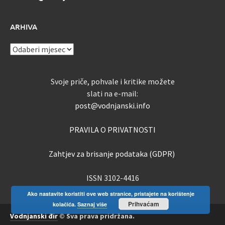
ARHIVA
ARHIVA
Svoje priče, pohvale i kritike možete
slati na e-mail:
post@vodnjanski.info
PRAVILA O PRIVATNOSTI
Zahtjev za brisanje podataka (GDPR)
ISSN 3102-4416
Ako nastavite koristiti ove web stranice, pristajete na korištenje
Prihvaćam
kolačića.
Saznaj više
Vodnjanski đir
© Sva prava pridržana.