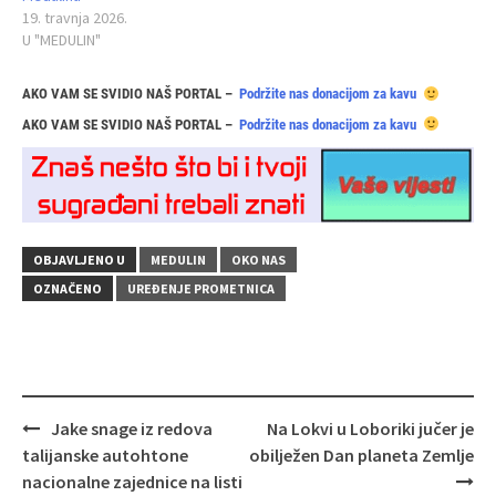
19. travnja 2026.
U "MEDULIN"
AKO VAM SE SVIDIO NAŠ PORTAL –
Podržite nas donacijom za kavu
AKO VAM SE SVIDIO NAŠ PORTAL –
Podržite nas donacijom za kavu
OBJAVLJENO U
MEDULIN
OKO NAS
OZNAČENO
UREĐENJE PROMETNICA
Navigacija
Jake snage iz redova
Na Lokvi u Loboriki jučer je
objava
talijanske autohtone
obilježen Dan planeta Zemlje
nacionalne zajednice na listi