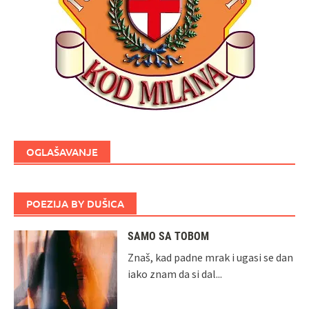
OGLAŠAVANJE
POEZIJA BY DUŠICA
SAMO SA TOBOM
Znaš, kad padne mrak i ugasi se dan
iako znam da si dal...