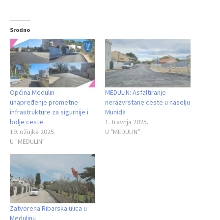
Srodno
Općina Medulin –
MEDULIN: Asfaltiranje
unapređenje prometne
nerazvrstane ceste u naselju
infrastrukture za sigurnije i
Munida
bolje ceste
1. travnja 2025.
19. ožujka 2025.
U "MEDULIN"
U "MEDULIN"
Zatvorena Ribarska ulica u
Medulinu