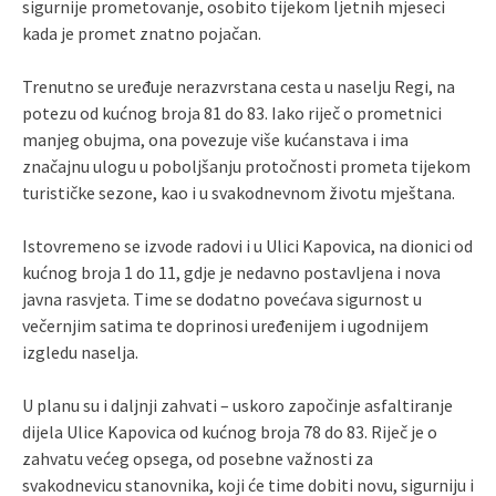
sigurnije prometovanje, osobito tijekom ljetnih mjeseci
kada je promet znatno pojačan.
Trenutno se uređuje nerazvrstana cesta u naselju Regi, na
potezu od kućnog broja 81 do 83. Iako riječ o prometnici
manjeg obujma, ona povezuje više kućanstava i ima
značajnu ulogu u poboljšanju protočnosti prometa tijekom
turističke sezone, kao i u svakodnevnom životu mještana.
Istovremeno se izvode radovi i u Ulici Kapovica, na dionici od
kućnog broja 1 do 11, gdje je nedavno postavljena i nova
javna rasvjeta. Time se dodatno povećava sigurnost u
večernjim satima te doprinosi uređenijem i ugodnijem
izgledu naselja.
U planu su i daljnji zahvati – uskoro započinje asfaltiranje
dijela Ulice Kapovica od kućnog broja 78 do 83. Riječ je o
zahvatu većeg opsega, od posebne važnosti za
svakodnevicu stanovnika, koji će time dobiti novu, sigurniju i