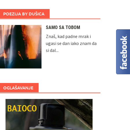
POEZIJA BY DUŠICA
SAMO SA TOBOM
Znaš, kad padne mrak i
ugasi se dan iako znam da
si dal...
OGLAŠAVANJE