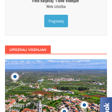
Foto natječaj "I love Vodnjan"
Web izložba
Pogledaj
UPOZNAJ VODNJAN