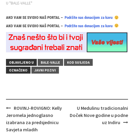
U "BALE-VALLE"
AKO VAM SE SVIDIO NAŠ PORTAL –
Podržite nas donacijom za kavu
AKO VAM SE SVIDIO NAŠ PORTAL –
Podržite nas donacijom za kavu
OBJAVLJENO U
BALE-VALLE
KOD SUSJEDA
OZNAČENO
JAVNI POZIVI
Navigacija
ROVINJ-ROVIGNO: Kelly
U Medulinu tradicionalni
objava
Jeromela jednoglasno
Doček Nove godine u podne
izabrana za predsjednicu
uz Indiru
Savjeta mladih