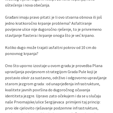
oštećenja i nova obećanja.
Građani imaju pravo pitati: je li ovo stvarna obnova ili još
jedno kratkoročno krpanje problema? Asfaltiranje
povijesne ulice nije dugoročno rješenje, to je privremeno
stavljanje flastera i krpanje onoga što je već krpano.
Koliko dugo može trajati asfaltni pokrov od 10 cm do
ponovnog krpanja?
Ono što uporno izostaje u ovom gradu je provedba Plana
upravljanja povijesnom strategijom Grada Pule koji je
postavio okvir za sustavno, održivo i odgovorno upravljanje
starom jezgrom grada : od unaprjeđenja infrastrukture,
kvalitete javnih površina do dugoročnog očuvanja
identiteta jezgre. Upravo zato očekujem i da se u slučaju
naše Prvomajske/ulice Sergijevaca primijeni taj princip:
prvo ide cjelovito rješavanje podzemne infrastrukture,