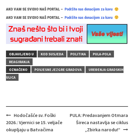
AKO VAM SE SVIDIO NAŠ PORTAL –
Podržite nas donacijom za kavu
AKO VAM SE SVIDIO NAŠ PORTAL –
Podržite nas donacijom za kavu
OBJAVLJENO U
KOD SUSJEDA
POLITIKA
PULA-POLA
REAGIRANJA
OZNAČENO
POVJESNE JEZGRE GRADOVA
UREĐENJA GRADSKIH
ULICA
Navigacija
Hodočašće sv. Foški
PULA: Predavanjem Otmara
objava
2026.: Vjernici se 15. veljače
Šireca nastavlja se ciklus
okupljaju u Batvačima
„Zbirka narodu!“