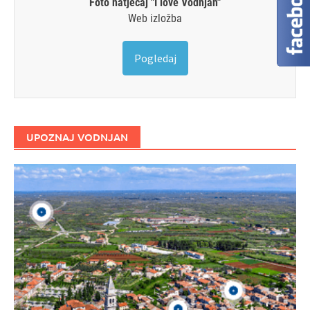
Foto natječaj "I love Vodnjan"
Web izložba
Pogledaj
UPOZNAJ VODNJAN