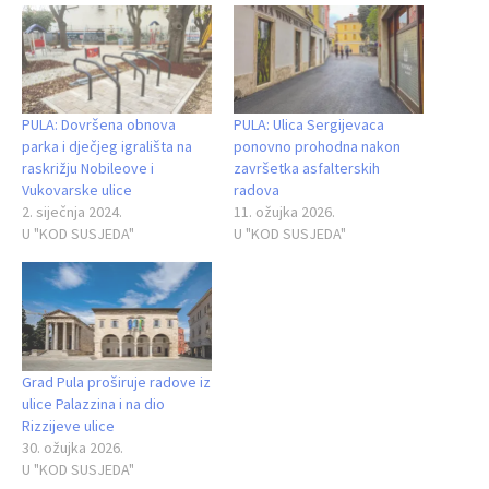
PULA: Dovršena obnova
PULA: Ulica Sergijevaca
parka i dječjeg igrališta na
ponovno prohodna nakon
raskrižju Nobileove i
završetka asfalterskih
Vukovarske ulice
radova
2. siječnja 2024.
11. ožujka 2026.
U "KOD SUSJEDA"
U "KOD SUSJEDA"
Grad Pula proširuje radove iz
ulice Palazzina i na dio
Rizzijeve ulice
30. ožujka 2026.
U "KOD SUSJEDA"