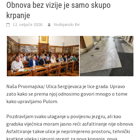
Obnova bez vizije je samo skupo
krpanje
12. veljače 2026.
Vodnjanski Đir
Naša Prvomajska/ Ulica Sergijevaca je lice grada. Upravo
zato kako se prema njoj odnosimo govori mnogo o tome
kako upravljamo Pulom.
Pozdravljam svako ulaganje u povijesnu jezgru, ali kao
gradska vijećnica moram jasno reći: asfaltiranje nije obnova.
Asfaltiranje takve ulice je neprimjereno prostoru, tehnički
kratkog vijeka i sigurni recept za nova kopanja, nova