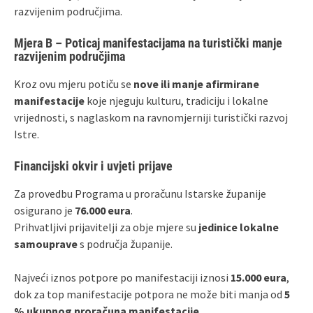
razvijenim područjima.
Mjera B – Poticaj manifestacijama na turistički manje
razvijenim područjima
Kroz ovu mjeru potiču se
nove ili manje afirmirane
manifestacije
koje njeguju kulturu, tradiciju i lokalne
vrijednosti, s naglaskom na ravnomjerniji turistički razvoj
Istre.
Financijski okvir i uvjeti prijave
Za provedbu Programa u proračunu Istarske županije
osigurano je
76.000 eura
.
Prihvatljivi prijavitelji za obje mjere su
jedinice lokalne
samouprave
s područja županije.
Najveći iznos potpore po manifestaciji iznosi
15.000 eura
,
dok za top manifestacije potpora ne može biti manja od
5
% ukupnog proračuna manifestacije
.