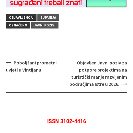
OBJAVLJENO U
ŽUPANIJA
OZNAČENO
JAVNI POZIVI
Navigacija
Poboljšani prometni
Objavljen Javni poziv za
objava
uvjeti u Vintijanu
potpore projektima na
turistički manje razvijenim
područjima Istre u 2026.
ISSN 3102-4416