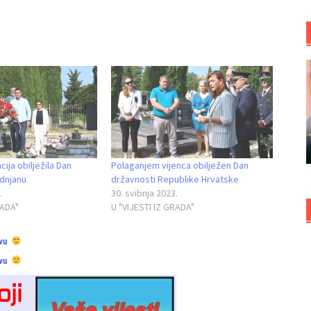
ija obilježila Dan
Polaganjem vijenca obilježen Dan
odnjanu
državnosti Republike Hrvatske
.
30. svibnja 2023.
RADA"
U "VIJESTI IZ GRADA"
vu
vu