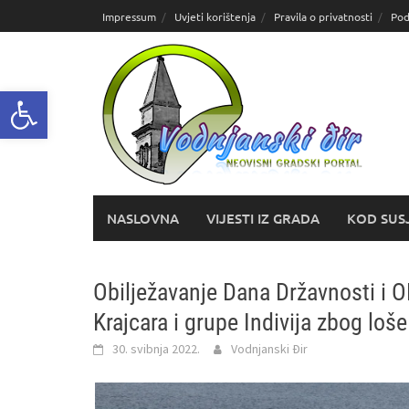
Skoči
Impressum
Uvjeti korištenja
Pravila o privatnosti
Pod
do
sadržaja
Open toolbar
NASLOVNA
VIJESTI IZ GRADA
KOD SUS
Obilježavanje Dana Državnosti i
Krajcara i grupe Indivija zbog lo
30. svibnja 2022.
Vodnjanski Đir