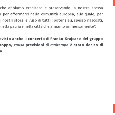
 che abbiamo ereditato e preservando la nostra stessa
a per affermarci nella comunità europea, alla quale, per
ostri sforzi e l’uso di tutti i potenziali, spesso nascosti,
gli nella patria e nella città che amiamo immensamente”.
evisto anche il concerto di Franko Krajcar e del gruppo
rtroppo,
causa
previsioni di
maltempo
è stato deciso di
a