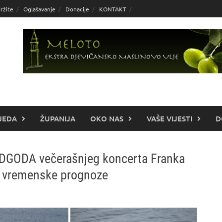
ržite
Oglašavanje
Donacije
KONTAKT
JEDA
ŽUPANIJA
OKO NAS
VAŠE VIJESTI
D
 ODGODA večerašnjeg koncerta Franka
še vremenske prognoze