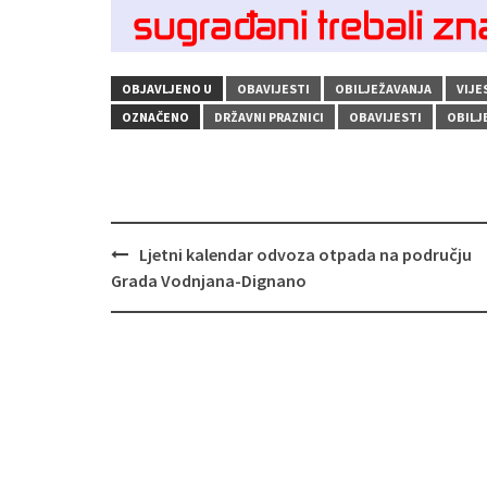
OBJAVLJENO U
OBAVIJESTI
OBILJEŽAVANJA
VIJE
OZNAČENO
DRŽAVNI PRAZNICI
OBAVIJESTI
OBILJ
Navigacija
Ljetni kalendar odvoza otpada na području
objava
Grada Vodnjana-Dignano