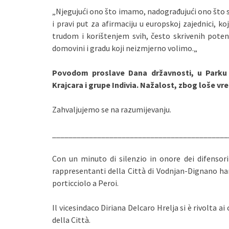
„Njegujući ono što imamo, nadograđujući ono što sm
i pravi put za afirmaciju u europskoj zajednici, ko
trudom i korištenjem svih, često skrivenih pote
domovini i gradu koji neizmjerno volimo.„
Povodom proslave Dana državnosti, u Parku 
Krajcara i grupe Indivia. Nažalost, zbog loše v
Zahvaljujemo se na razumijevanju.
___________________________________________
Con un minuto di silenzio in onore dei difensori 
rappresentanti della Città di Vodnjan-Dignano ha
porticciolo a Peroi.
Il vicesindaco Diriana Delcaro Hrelja si è rivolta ai
della Città.