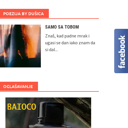
POEZIJA BY DUŠICA
SAMO SA TOBOM
Znaš, kad padne mrak i
ugasi se dan iako znam da
si dal...
OGLAŠAVANJE