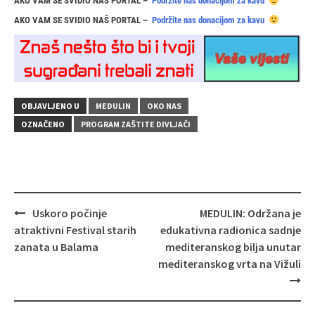
AKO VAM SE SVIDIO NAŠ PORTAL –
Podržite nas donacijom za kavu
AKO VAM SE SVIDIO NAŠ PORTAL –
Podržite nas donacijom za kavu
OBJAVLJENO U
MEDULIN
OKO NAS
OZNAČENO
PROGRAM ZAŠTITE DIVLJAČI
Navigacija
Uskoro počinje
MEDULIN: Održana je
objava
atraktivni Festival starih
edukativna radionica sadnje
zanata u Balama
mediteranskog bilja unutar
mediteranskog vrta na Vižuli