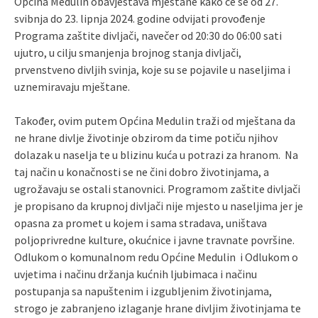
Općina Medulin obavještava mještane kako će se od 27.
svibnja do 23. lipnja 2024. godine odvijati provođenje
Programa zaštite divljači, navečer od 20:30 do 06:00 sati
ujutro, u cilju smanjenja brojnog stanja divljači,
prvenstveno divljih svinja, koje su se pojavile u naseljima i
uznemiravaju mještane.
Također, ovim putem Općina Medulin traži od mještana da
ne hrane divlje životinje obzirom da time potiču njihov
dolazak u naselja te u blizinu kuća u potrazi za hranom. Na
taj način u konačnosti se ne čini dobro životinjama, a
ugrožavaju se ostali stanovnici. Programom zaštite divljači
je propisano da krupnoj divljači nije mjesto u naseljima jer je
opasna za promet u kojem i sama stradava, uništava
poljoprivredne kulture, okućnice i javne travnate površine.
Odlukom o komunalnom redu Općine Medulin i Odlukom o
uvjetima i načinu držanja kućnih ljubimaca i načinu
postupanja sa napuštenim i izgubljenim životinjama,
strogo je zabranjeno izlaganje hrane divljim životinjama te