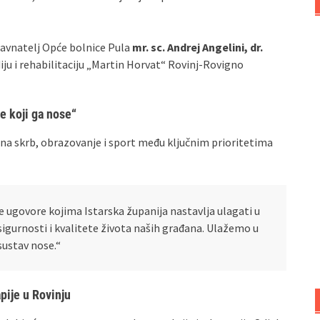
 ravnatelj Opće bolnice Pula
mr. sc. Andrej Angelini, dr.
diju i rehabilitaciju „Martin Horvat“ Rovinj-Rovigno
de koji ga nose“
alna skrb, obrazovanje i sport među ključnim prioritetima
ne ugovore kojima Istarska županija nastavlja ulagati u
sigurnosti i kvalitete života naših građana. Ulažemo u
 sustav nose.“
pije u Rovinju