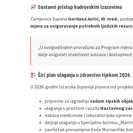
Sustavni pristup kadrovskim izazovima
Zamjenica župana
Gordana Antić, dr. med.
, podsj
mjera za osiguravanje potrebnih ljudskih resurs
„U ovogodišnjem proračunu za Program mjera os
dalje osigurati stabilnost sustava i dostupnos
Širi plan ulaganja u zdravstvo tijekom 2026.
U 2026. godini Istarska županija planira niz projek
pripreme za izgradnju
sedam tipskih obje
ulaganja u prostore i vozila
Nastavnog zavo
nabava medicinske i laboratorijske opreme
daljnja ulaganja u Specijalnu bolnicu „Mart
završetak prenamjene bivše Mornaričke bol