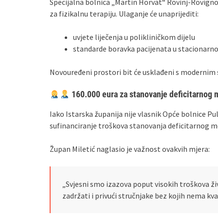
Specijalna bolnica „Martin Horvat“ Rovinj-Rovigno
za fizikalnu terapiju. Ulaganje će unaprijediti:
uvjete liječenja u polikliničkom dijelu
standarde boravka pacijenata u stacionarno
Novouređeni prostori bit će usklađeni s modernim 
160.000 eura za stanovanje deficitarnog 
Iako Istarska županija nije vlasnik Opće bolnice Pula
sufinanciranje troškova stanovanja deficitarnog m
Župan Miletić naglasio je važnost ovakvih mjera:
„Svjesni smo izazova poput visokih troškova ž
zadržati i privući stručnjake bez kojih nema kv