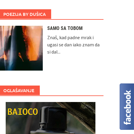
POEZIJA BY DUŠICA
SAMO SA TOBOM
Znaš, kad padne mrak i
ugasi se dan iako znam da
si dal...
OGLAŠAVANJE