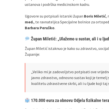
ustanova i podrška medicinskom kadru.
Ugovore su potpisali istarski župan
Boris Miletić
,
med.
, te ravnateljica Specijalne bolnice za ortope
Barbara Peruško
.
Župan Miletić: „Ulažemo u sustav, ali i u lju
Župan Miletić istaknuo je kako su zdravstvo, socij
Županije:
„Veliko mi je zadovoljstvo potpisati ove vrijed
javno zdravstvo, odnosno sustav koji je temelj 
kvalitetu zdravstvene skrbi, ali i u ljude koji taj
170.000 eura za obnovu Odjela fizikalne tera