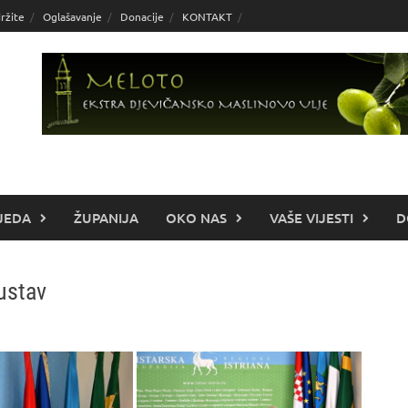
ržite
Oglašavanje
Donacije
KONTAKT
JEDA
ŽUPANIJA
OKO NAS
VAŠE VIJESTI
D
sustav