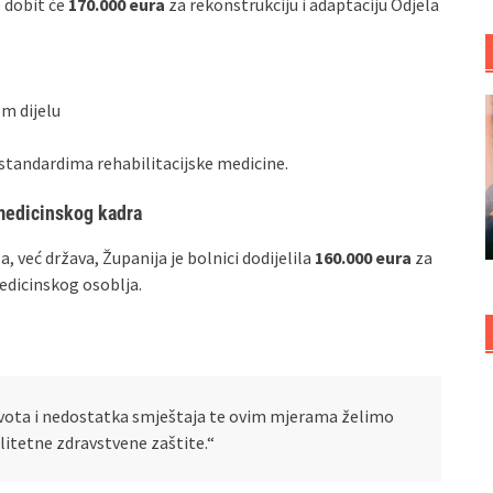
 dobit će
170.000 eura
za rekonstrukciju i adaptaciju Odjela
m dijelu
standardima rehabilitacijske medicine.
medicinskog kadra
, već država, Županija je bolnici dodijelila
160.000 eura
za
edicinskog osoblja.
ivota i nedostatka smještaja te ovim mjerama želimo
alitetne zdravstvene zaštite.“