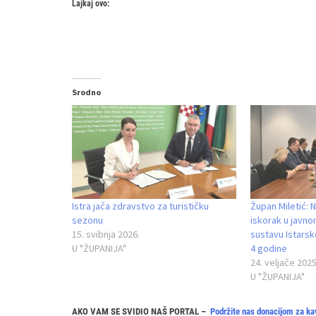
Lajkaj ovo:
Srodno
Istra jača zdravstvo za turističku
Župan Miletić: N
sezonu
iskorak u javn
15. svibnja 2026.
sustavu Istarsk
U "ŽUPANIJA"
4 godine
24. veljače 2025
U "ŽUPANIJA"
AKO VAM SE SVIDIO NAŠ PORTAL –
Podržite nas donacijom za ka