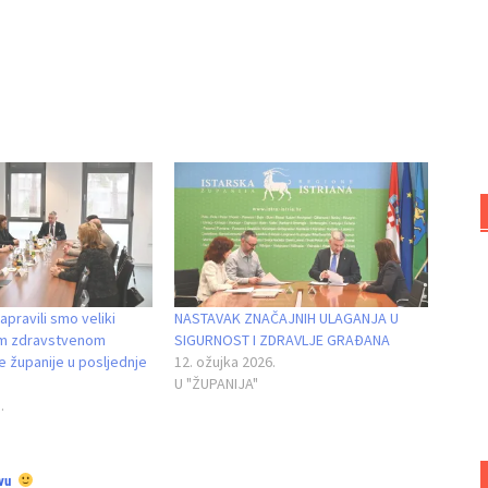
apravili smo veliki
NASTAVAK ZNAČAJNIH ULAGANJA U
om zdravstvenom
SIGURNOST I ZDRAVLJE GRAĐANA
e županije u posljednje
12. ožujka 2026.
U "ŽUPANIJA"
.
vu