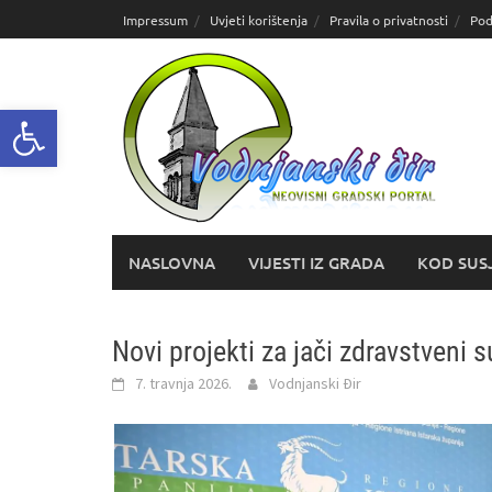
Skoči
Impressum
Uvjeti korištenja
Pravila o privatnosti
Pod
do
sadržaja
Open toolbar
NASLOVNA
VIJESTI IZ GRADA
KOD SUS
Novi projekti za jači zdravstveni 
7. travnja 2026.
Vodnjanski Đir