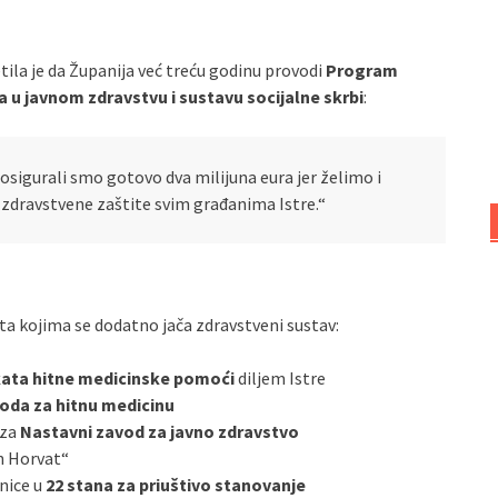
etila je da Županija već treću godinu provodi
Program
a u javnom zdravstvu i sustavu socijalne skrbi
:
igurali smo gotovo dva milijuna eura jer želimo i
t zdravstvene zaštite svim građanima Istre.“
ata kojima se dodatno jača zdravstveni sustav:
kata hitne medicinske pomoći
diljem Istre
da za hitnu medicinu
 za
Nastavni zavod za javno zdravstvo
in Horvat“
nice u
22 stana za priuštivo stanovanje