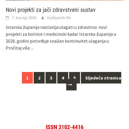
Novi projekti za jači zdravstveni sustav
7. travnja 2026.
Vodnjanski Đir
Istarska županija nastavlja ulagati u zdravstvo: novi
projekti za bolnice i medicinski kadar Istarska županija u
2026. godini potvrđuje snažan kontinuitet ulaganja u
Pročitaj više ...
Navigacija
1
2
3
4
5
Sljedeća stranica
za
objave
ISSN 3102-4416