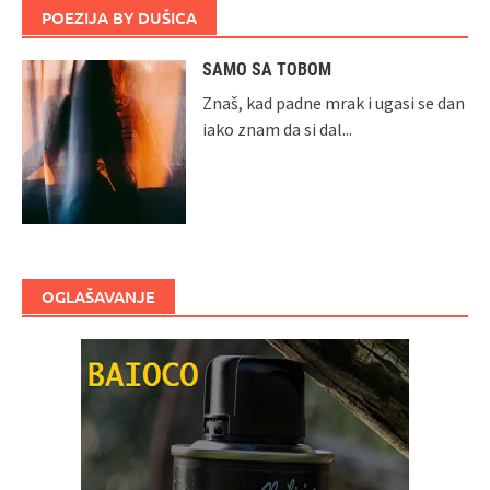
POEZIJA BY DUŠICA
SAMO SA TOBOM
Znaš, kad padne mrak i ugasi se dan
iako znam da si dal...
OGLAŠAVANJE