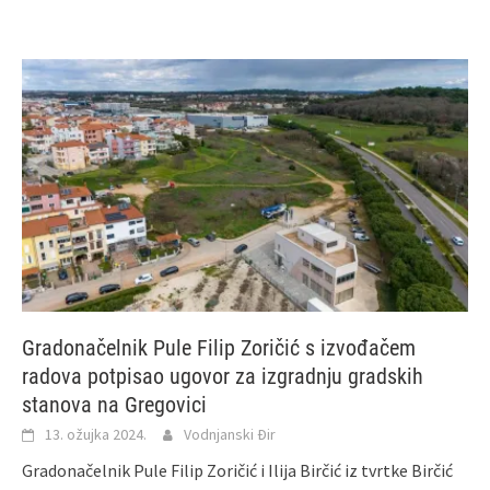
Gradonačelnik Pule Filip Zoričić s izvođačem
radova potpisao ugovor za izgradnju gradskih
stanova na Gregovici
13. ožujka 2024.
Vodnjanski Đir
Gradonačelnik Pule Filip Zoričić i Ilija Birčić iz tvrtke Birčić