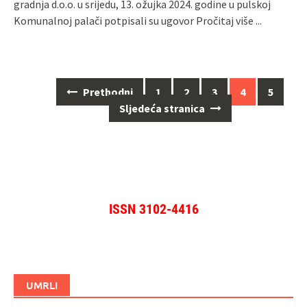
gradnja d.o.o. u srijedu, 13. ožujka 2024. godine u pulskoj
Komunalnoj palači potpisali su ugovor
Pročitaj više ...
Navigacija
Prethodni
1
2
3
4
5
za
Sljedeća stranica
objave
ISSN 3102-4416
UMRLI