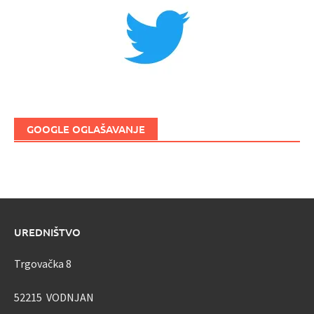
GOOGLE OGLAŠAVANJE
UREDNIŠTVO
Trgovačka 8
52215 VODNJAN