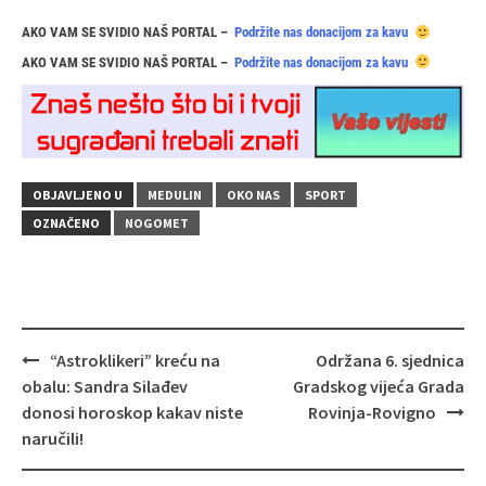
AKO VAM SE SVIDIO NAŠ PORTAL –
Podržite nas donacijom za kavu
AKO VAM SE SVIDIO NAŠ PORTAL –
Podržite nas donacijom za kavu
OBJAVLJENO U
MEDULIN
OKO NAS
SPORT
OZNAČENO
NOGOMET
Navigacija
“Astroklikeri” kreću na
Održana 6. sjednica
objava
obalu: Sandra Silađev
Gradskog vijeća Grada
donosi horoskop kakav niste
Rovinja-Rovigno
naručili!