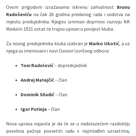
Ovom prigodom izražavamo iskrenu zahvalnost
Brunu
Radoševiću
na čak 26 godina predanog rada i vodstva na
mjestu predsjednika. Njegov izniman doprinos razvoju NK
Medulin 1921 ostat će trajno upisan u povijest kluba.
Za novog predsjednika kluba izabran je
Marko Ukotić
, a uz
njega su imenovani i novi članovi Izvršnog odbora:
Toni Radolović
– dopredsjednik
Andrej Matejčić
– član
Dominik Siladić
– član
Igor Putinja
– član
Nova uprava najavila je da će se u nadolazećem razdoblju
posebna pažnja posvetiti radu s najmlađim uzrastima,