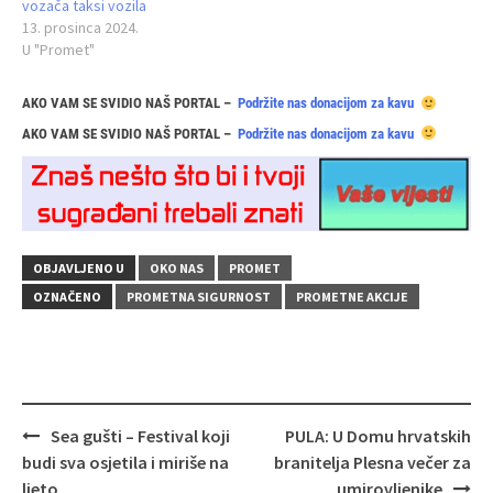
vozača taksi vozila
13. prosinca 2024.
U "Promet"
AKO VAM SE SVIDIO NAŠ PORTAL –
Podržite nas donacijom za kavu
AKO VAM SE SVIDIO NAŠ PORTAL –
Podržite nas donacijom za kavu
OBJAVLJENO U
OKO NAS
PROMET
OZNAČENO
PROMETNA SIGURNOST
PROMETNE AKCIJE
Navigacija
Sea gušti – Festival koji
PULA: U Domu hrvatskih
objava
budi sva osjetila i miriše na
branitelja Plesna večer za
ljeto
umirovljenike