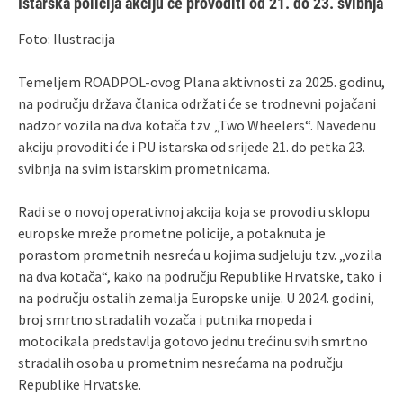
Istarska policija akciju će provoditi od 21. do 23. svibnja
Foto: Ilustracija
Temeljem ROADPOL-ovog Plana aktivnosti za 2025. godinu,
na području država članica održati će se trodnevni pojačani
nadzor vozila na dva kotača tzv. „Two Wheelers“. Navedenu
akciju provoditi će i PU istarska od srijede 21. do petka 23.
svibnja na svim istarskim prometnicama.
Radi se o novoj operativnoj akcija koja se provodi u sklopu
europske mreže prometne policije, a potaknuta je
porastom prometnih nesreća u kojima sudjeluju tzv. „vozila
na dva kotača“, kako na području Republike Hrvatske, tako i
na području ostalih zemalja Europske unije. U 2024. godini,
broj smrtno stradalih vozača i putnika mopeda i
motocikala predstavlja gotovo jednu trećinu svih smrtno
stradalih osoba u prometnim nesrećama na području
Republike Hrvatske.