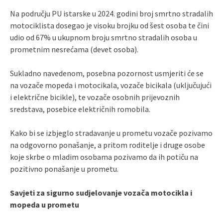
Na području PU istarske u 2024. godini broj smrtno stradalih
motociklista dosegao je visoku brojku od šest osoba te čini
udio od 67% u ukupnom broju smrtno stradalih osoba u
prometnim nesrećama (devet osoba).
Sukladno navedenom, posebna pozornost usmjeriti će se
na vozače mopeda i motocikala, vozače bicikala (uključujući
i električne bicikle), te vozače osobnih prijevoznih
sredstava, posebice električnih romobila.
Kako bi se izbjeglo stradavanje u prometu vozače pozivamo
na odgovorno ponašanje, a pritom roditelje i druge osobe
koje skrbe o mladim osobama pozivamo da ih potiču na
pozitivno ponašanje u prometu.
Savjeti za sigurno sudjelovanje vozača motocikla i
mopeda u prometu