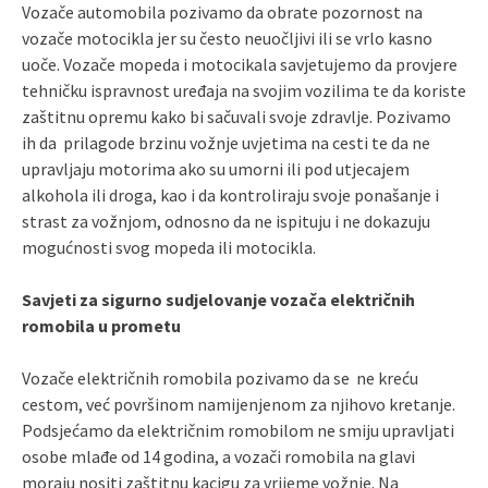
Vozače automobila pozivamo da obrate pozornost na
vozače motocikla jer su često neuočljivi ili se vrlo kasno
uoče. Vozače mopeda i motocikala savjetujemo da provjere
tehničku ispravnost uređaja na svojim vozilima te da koriste
zaštitnu opremu kako bi sačuvali svoje zdravlje. Pozivamo
ih da prilagode brzinu vožnje uvjetima na cesti te da ne
upravljaju motorima ako su umorni ili pod utjecajem
alkohola ili droga, kao i da kontroliraju svoje ponašanje i
strast za vožnjom, odnosno da ne ispituju i ne dokazuju
mogućnosti svog mopeda ili motocikla.
Savjeti za sigurno sudjelovanje vozača električnih
romobila u prometu
Vozače električnih romobila pozivamo da se ne kreću
cestom, već površinom namijenjenom za njihovo kretanje.
Podsjećamo da električnim romobilom ne smiju upravljati
osobe mlađe od 14 godina, a vozači romobila na glavi
moraju nositi zaštitnu kacigu za vrijeme vožnje. Na